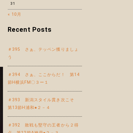
31
« 10月
Recent Posts
＃395 さぁ、テッペン獲りましょ
う
＃394 さぁ、ここからだ！ 第14
節H横浜FM〇３ー１
＃393 新潟スタイル貫き次こそ
第13節H浦和●２－４
＃392 敗戦も堅守の王者から２得
点 第12節A神戸●２－３