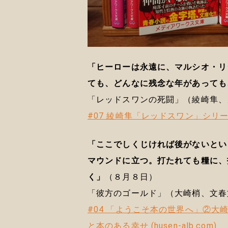
「ヒーローは永遠に、マルシオ・リ
ても、どんなに残念な年があっても
「レッドスワンの死闘」（綾崎隼、
#07 綾崎隼「レッドスワン」シリーズ 
「ここでしくじければ後がないとい
マウンドに立つ。打たれても糧に、
く」
（８月８日）
「彼方のゴールド」（大崎梢、文春
#04 「ようこそ本の世界へ」②大
と本のある幸せ (husen-alb.com)