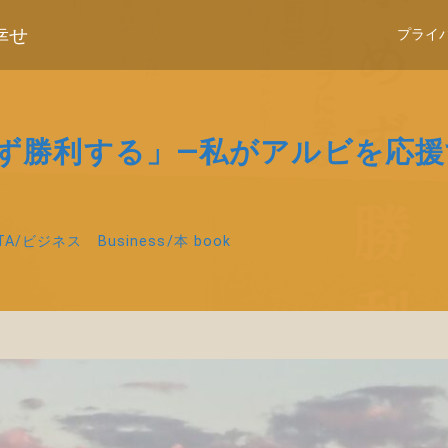
幸せ
プライ
めず勝利する」―私がアルビを応援
TA
/
ビジネス Business
/
本 book