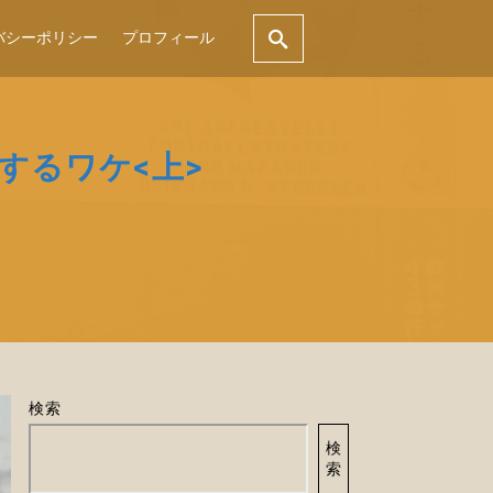
バシーポリシー
プロフィール
するワケ<上>
検索
検
索