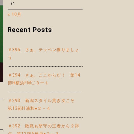
31
« 10月
Recent Posts
＃395 さぁ、テッペン獲りましょ
う
＃394 さぁ、ここからだ！ 第14
節H横浜FM〇３ー１
＃393 新潟スタイル貫き次こそ
第13節H浦和●２－４
＃392 敗戦も堅守の王者から２得
点 第12節A神戸●２－３