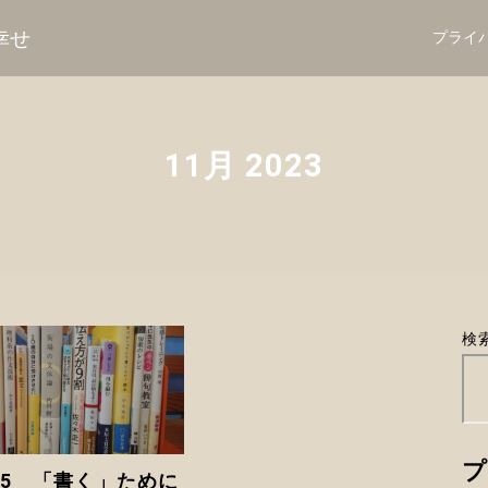
幸せ
プライ
11月 2023
検
プ
65 「書く」ために