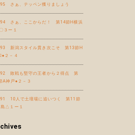
395 さぁ、テッペン獲りましょう
394 さぁ、ここからだ！ 第14節H横浜
M〇３ー１
393 新潟スタイル貫き次こそ 第13節H
和●２－４
392 敗戦も堅守の王者から２得点 第
2節A神戸●２－３
391 10人で土壇場に追いつく 第11節
広島△１ー１
chives