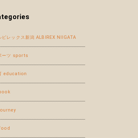
ategories
ビレックス新潟 ALBIREX NIIGATA
ーツ sports
 education
book
journey
food