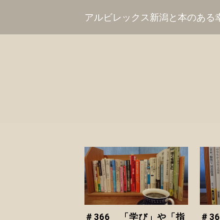
アルビレックス新潟と本のある
＃366 「学び」や「指
＃3