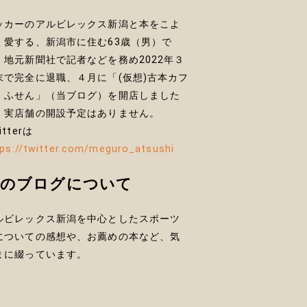
ッカーのアルビレックス新潟と本をこよ
く愛する、新潟市に住む63歳（男）で
。地元新聞社で記者などを務め2022年３
末で完全に退職、４月に「(仮想)古本カフ
 ふせん」（当ブログ）を開店しました
、実店舗の開設予定はありません。
itterは
tps://twitter.com/meguro_atsushi
このブログについて
ルビレックス新潟を中心としたスポーツ
についての感想や、お薦めの本など、気
まに綴っています。