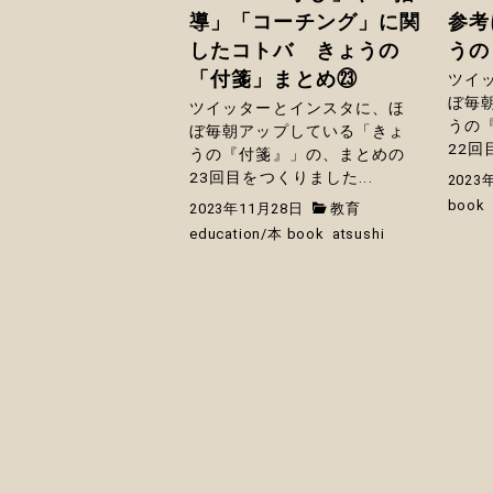
導」「コーチング」に関
参考
したコトバ きょうの
うの
「付箋」まとめ㉓
ツイ
ぼ毎
ツイッターとインスタに、ほ
うの
ぼ毎朝アップしている「きょ
22回
うの『付箋』」の、まとめの
23回目をつくりました...
2023
book
2023年11月28日
教育
education
/
本 book
atsushi