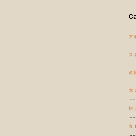
C
アル
スポ
教育
本 
旅 
食 