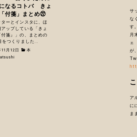
になるコトバ きょ
サ
「付箋」まとめ㉒
な
ッターとインスタに、ほ
す
朝アップしている「きょ
月
『付箋』」の、まとめの
目をつくりました...
ェ
年11月12日
本
が
atsushi
Tw
ht
ア
に
ま