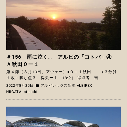
＃156 雨に泣く… アルビの「コトバ」④
Ａ秋田０ー１
第４節（３月13日、アウェー）●０－１秋田 （３分け
１敗・勝ち点３ 得失ー１ 18位） 得点者 吉...
2022年8月25日
アルビレックス新潟 ALBIREX
NIIGATA
atsushi