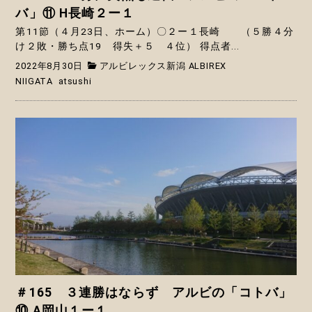
バ」⑪ H長崎２ー１
第11節（４月23日、ホーム）〇２ー１長崎 （５勝４分
け２敗・勝ち点19 得失＋５ ４位） 得点者...
2022年8月30日
アルビレックス新潟 ALBIREX
NIIGATA
atsushi
＃165 ３連勝はならず アルビの「コトバ」
⑩ A岡山１ー１