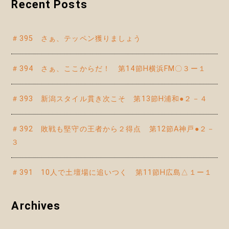
Recent Posts
＃395 さぁ、テッペン獲りましょう
＃394 さぁ、ここからだ！ 第14節H横浜FM〇３ー１
＃393 新潟スタイル貫き次こそ 第13節H浦和●２－４
＃392 敗戦も堅守の王者から２得点 第12節A神戸●２－
３
＃391 10人で土壇場に追いつく 第11節H広島△１ー１
Archives