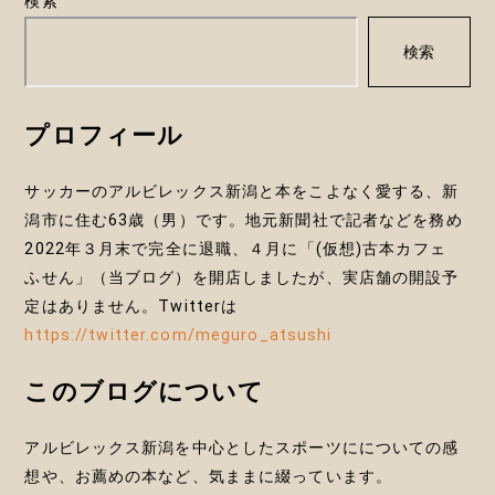
検索
ー
の
検索
ジ
ペ
プロフィール
ー
サッカーのアルビレックス新潟と本をこよなく愛する、新
ジ
潟市に住む63歳（男）です。地元新聞社で記者などを務め
送
2022年３月末で完全に退職、４月に「(仮想)古本カフェ
ふせん」（当ブログ）を開店しましたが、実店舗の開設予
り
定はありません。Twitterは
https://twitter.com/meguro_atsushi
このブログについて
アルビレックス新潟を中心としたスポーツにについての感
想や、お薦めの本など、気ままに綴っています。