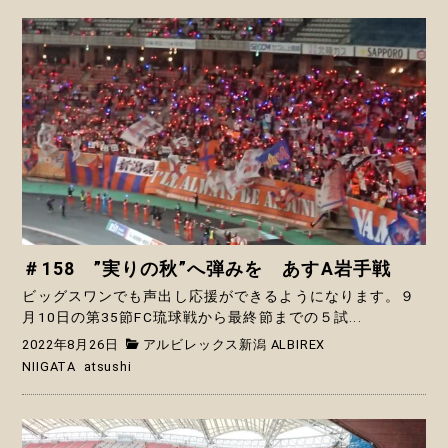
＃158 ”実りの秋”へ弾みを あすA岩手戦
ビッグスワンでも声出し応援ができるようになります。９
月10日の第35節FC琉球戦から最終節までの５試...
2022年8月26日
アルビレックス新潟 ALBIREX
NIIGATA
atsushi