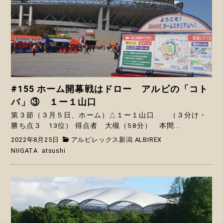
#155 ホーム開幕戦はドロー アルビの「コト
バ」③ １ー１山口
第３節（３月５日、ホーム）△１ー１山口 （３分け・
勝ち点３ 13位） 得点者 大槻（58分） 本間...
2022年8月25日
アルビレックス新潟 ALBIREX
NIIGATA
atsushi