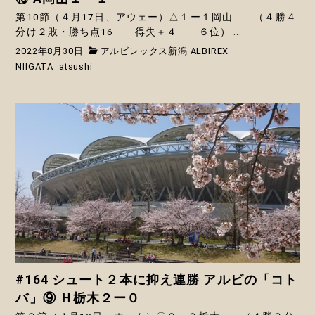
第10節（４月17日、アウェー）△１ー１岡山 （４勝４
分け２敗・勝ち点16 得失＋４ ６位） ...
2022年8月30日
アルビレックス新潟 ALBIREX
NIIGATA
atsushi
#164 シュート２本に抑え連勝 アルビの「コト
バ」⑨ Ｈ栃木２ー０