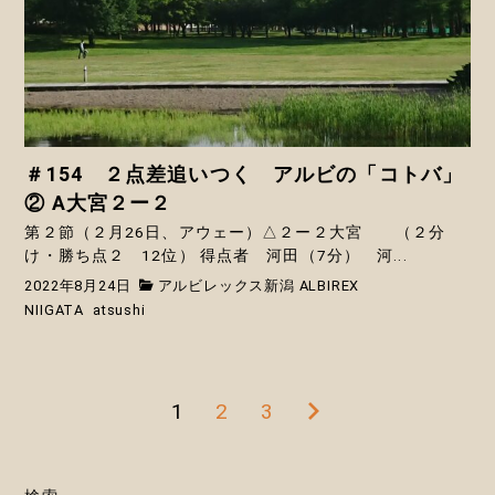
＃154 ２点差追いつく アルビの「コトバ」
② A大宮２ー２
第２節（２月26日、アウェー）△２ー２大宮 （２分
け・勝ち点２ 12位） 得点者 河田（7分） 河...
2022年8月24日
アルビレックス新潟 ALBIREX
NIIGATA
atsushi
1
2
3
次
投
の
稿
ペ