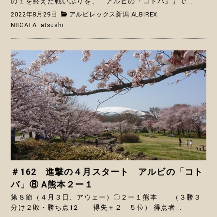
の１を終えた戦いぶりを、「アルビの『コトバ』」で...
2022年8月29日
アルビレックス新潟 ALBIREX
NIIGATA
atsushi
＃162 進撃の４月スタート アルビの「コト
バ」⑧ A熊本２ー１
第８節（４月３日、アウェー）〇２ー１熊本 （３勝３
分け２敗・勝ち点12 得失＋２ ５位） 得点者...