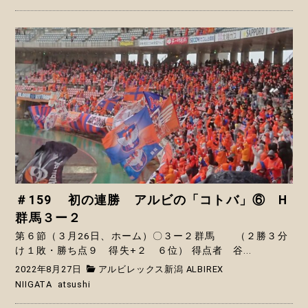
＃159 初の連勝 アルビの「コトバ」⑥ H
群馬３ー２
第６節（３月26日、ホーム）〇３ー２群馬 （２勝３分
け１敗・勝ち点９ 得失+２ ６位） 得点者 谷...
2022年8月27日
アルビレックス新潟 ALBIREX
NIIGATA
atsushi