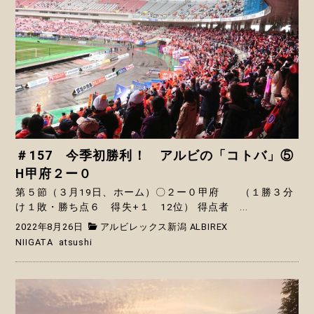
＃157 今季初勝利！ アルビの「コトバ」⑤
H甲府２ー０
第５節（３月19日、ホーム）〇２ー０甲府 （１勝３分
け１敗・勝ち点６ 得失+１ 12位） 得点者 ...
2022年8月26日
アルビレックス新潟 ALBIREX
NIIGATA
atsushi