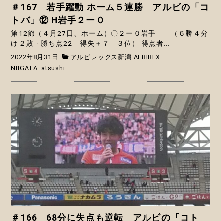
＃167 若手躍動 ホーム５連勝 アルビの「コ
トバ」⑫ H岩手２ー０
第12節（４月27日、ホーム）〇２ー０岩手 （６勝４分
け２敗・勝ち点22 得失＋７ ３位） 得点者...
2022年8月31日
アルビレックス新潟 ALBIREX
NIIGATA
atsushi
＃166 68分に失点も逆転 アルビの「コト