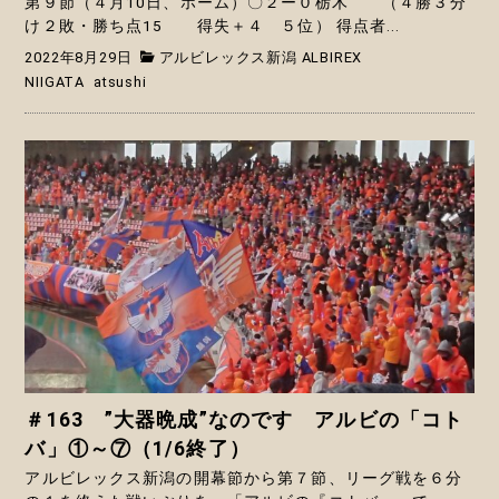
第９節（４月10日、ホーム）〇２ー０栃木 （４勝３分
け２敗・勝ち点15 得失＋４ ５位） 得点者...
2022年8月29日
アルビレックス新潟 ALBIREX
NIIGATA
atsushi
＃163 ”大器晩成”なのです アルビの「コト
バ」①～⑦（1/6終了）
アルビレックス新潟の開幕節から第７節、リーグ戦を６分