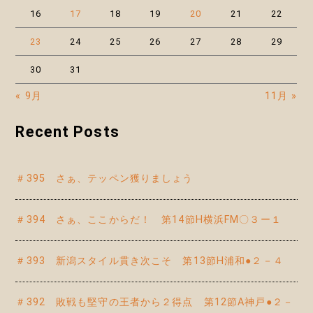
16
17
18
19
20
21
22
23
24
25
26
27
28
29
30
31
« 9月
11月 »
Recent Posts
＃395 さぁ、テッペン獲りましょう
＃394 さぁ、ここからだ！ 第14節H横浜FM〇３ー１
＃393 新潟スタイル貫き次こそ 第13節H浦和●２－４
＃392 敗戦も堅守の王者から２得点 第12節A神戸●２－