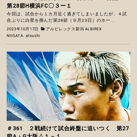
第28節H横浜FC〇３ー１
今回は、試合から１カ月近く過ぎてしまいましたが、４試
合ぶりに白星を掴んだ第28節（９月23日）のホー...
2023年10月17日
アルビレックス新潟 ALBIREX
NIIGATA
atsushi
＃361 ２戦続けて試合終盤に追いつく 第27
節A・G大阪△１－１