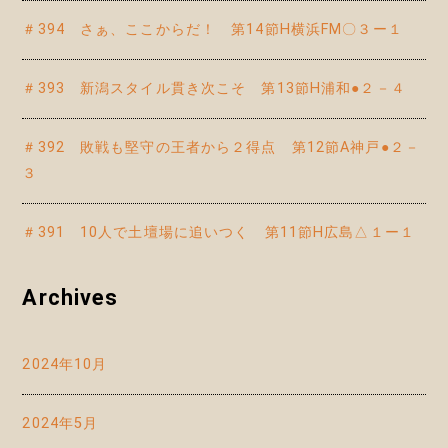
＃394 さぁ、ここからだ！ 第14節H横浜FM〇３ー１
＃393 新潟スタイル貫き次こそ 第13節H浦和●２－４
＃392 敗戦も堅守の王者から２得点 第12節A神戸●２－
３
＃391 10人で土壇場に追いつく 第11節H広島△１ー１
Archives
2024年10月
2024年5月