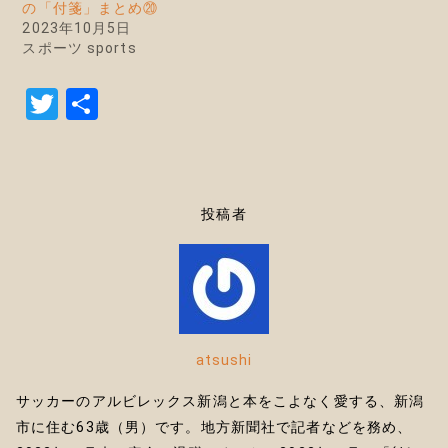
の「付箋」まとめ⑳
2023年10月5日
スポーツ sports
T
共
w
有
it
te
投稿者
r
atsushi
サッカーのアルビレックス新潟と本をこよなく愛する、新潟
市に住む63歳（男）です。地方新聞社で記者などを務め、