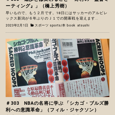
ーティング』」（橋上秀樹）
早いもので、もう２月です。18日にはサッカーのアルビレ
ックス新潟が６年ぶりのＪ１での開幕戦を迎えます...
2023年2月1日
スポーツ sports
/
本 book
atsushi
＃303 NBAの名将に学ぶ 「シカゴ・ブルズ勝
利への意識革命」（フィル・ジャクソン）