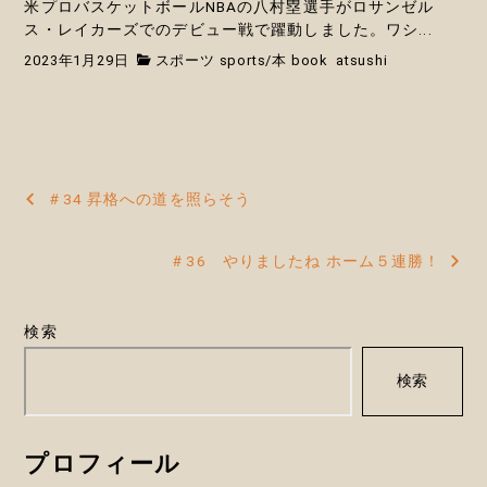
米プロバスケットボールNBAの八村塁選手がロサンゼル
ス・レイカーズでのデビュー戦で躍動しました。ワシ...
2023年1月29日
スポーツ sports
/
本 book
atsushi
投
＃34 昇格への道を照らそう
稿
＃36 やりましたね ホーム５連勝！
ナ
ビ
検索
ゲ
検索
ー
シ
プロフィール
ョ