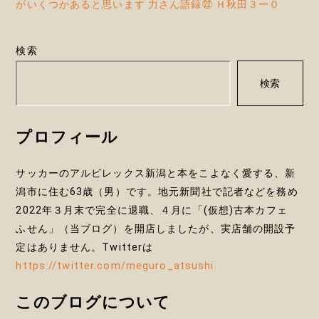
がいくつかあると思います 力さん語録㉒ Ｈ秋田３ー０
ゲ
ー
検索
シ
検索
ョ
ン
プロフィール
サッカーのアルビレックス新潟と本をこよなく愛する、新
潟市に住む63歳（男）です。地元新聞社で記者などを務め
2022年３月末で完全に退職、４月に「(仮想)古本カフェ
ふせん」（当ブログ）を開店しましたが、実店舗の開設予
定はありません。Twitterは
https://twitter.com/meguro_atsushi
このブログについて