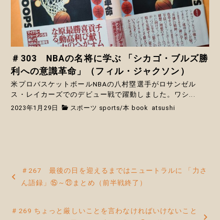
＃303 NBAの名将に学ぶ 「シカゴ・ブルズ勝
利への意識革命」（フィル・ジャクソン）
米プロバスケットボールNBAの八村塁選手がロサンゼル
ス・レイカーズでのデビュー戦で躍動しました。ワシ...
2023年1月29日
スポーツ sports
/
本 book
atsushi
投
＃267 最後の日を迎えるまではニュートラルに 「力さ
稿
ん語録」⑮～㉑まとめ（前半戦終了）
ナ
＃269 ちょっと厳しいことを言わなければいけないこと
ビ