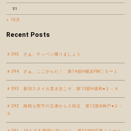
31
« 10月
Recent Posts
＃395 さぁ、テッペン獲りましょう
＃394 さぁ、ここからだ！ 第14節H横浜FM〇３ー１
＃393 新潟スタイル貫き次こそ 第13節H浦和●２－４
＃392 敗戦も堅守の王者から２得点 第12節A神戸●２－
３
＃391 10人で土壇場に追いつく 第11節H広島△１ー１