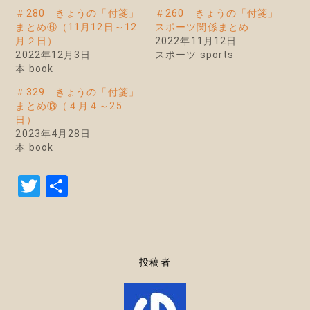
＃280 きょうの「付箋」
＃260 きょうの「付箋」
まとめ⑥（11月12日～12
スポーツ関係まとめ
月２日）
2022年11月12日
2022年12月3日
スポーツ sports
本 book
＃329 きょうの「付箋」
まとめ⑬（４月４～25
日）
2023年4月28日
本 book
T
共
w
有
it
te
投稿者
r