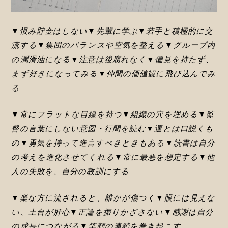
▼恨み貯金はしない▼先輩に学ぶ▼若手と積極的に交
流する▼集団のバランスや空気を整える▼グループ内
の潤滑油になる▼注意は後腐れなく▼偏見を持たず、
まず好きになってみる▼仲間の価値観に飛び込んでみ
る
▼常にフラットな目線を持つ▼組織の穴を埋める▼監
督の言葉にしない意図・行間を読む▼運とは口説くも
の▼勇気を持って進言すべきときもある▼読書は自分
の考えを進化させてくれる▼常に最悪を想定する▼他
人の失敗を、自分の教訓にする
▼楽な方に流されると、誰かが傷つく▼眼には見えな
い、土台が肝心▼正論を振りかざさない▼感謝は自分
の成長につながる▼笑顔の連鎖を巻き起こす