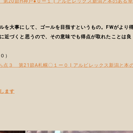
 第20節H神戸●０ー１ | アルビレックス新潟と本のある幸
ルを大事にして、ゴールを目指すというもの。FWがより
に近づくと思うので、その意味でも得点が取れたことは良
ー０）
ち点３ 第21節A札幌〇１ー０ | アルビレックス新潟と本
します