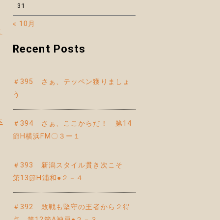
31
« 10月
と
Recent Posts
＃395 さぁ、テッペン獲りましょ
う
本
＃394 さぁ、ここからだ！ 第14
節H横浜FM〇３ー１
＃393 新潟スタイル貫き次こそ
第13節H浦和●２－４
＃392 敗戦も堅守の王者から２得
点 第12節A神戸●２－３