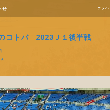
幸せ
プライ
のコトバ 2023Ｊ１後半戦
日
TA