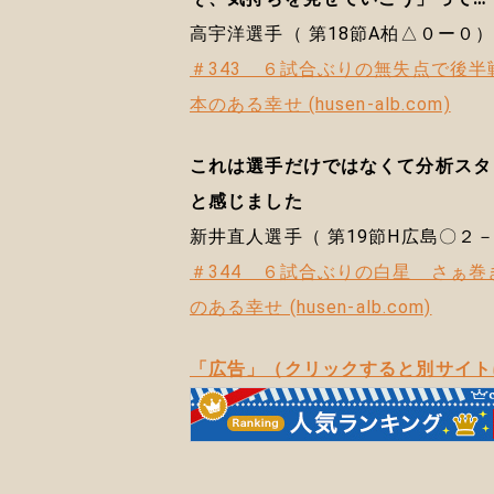
高宇洋選手（ 第18節A柏△０ー０
＃343 ６試合ぶりの無失点で後半
本のある幸せ (husen-alb.com)
これは選手だけではなくて分析スタ
と感じました
新井直人選手（ 第19節H広島〇２
＃344 ６試合ぶりの白星 さぁ巻
のある幸せ (husen-alb.com)
「広告」（クリックすると別サイト