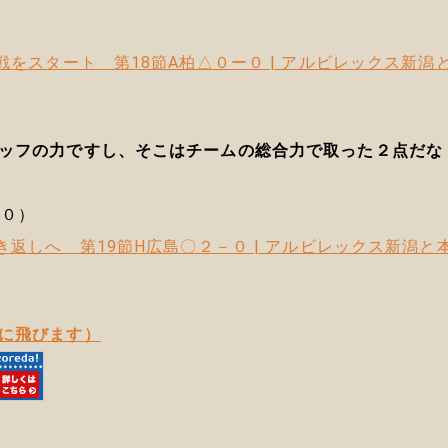
）
戦をスタート 第18節A柏△０ー０ | アルビレックス新潟
ッフの力ですし、そこはチームの総合力で取った２点だな
－０）
き返しへ 第19節H広島〇２－０ | アルビレックス新潟と
に飛びます）