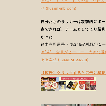
＃345 もっと、もっと強くなれる
せ (husen-alb.com)
自分たちのサッカーは攻撃的にボー
点できれば、チームとしてより勝利
かった
鈴木孝司選手（ 第21節A札幌〇１
＃348 全員がヒーロー 大きな勝
ある幸せ (husen-alb.com)
【広告】クリックすると広告に移動