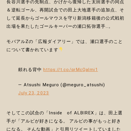
長谷川選手の先制点、かげから復帰した太田選手の同点
＆逆転ゴール、再開試合での田上大地選手の追加点、そ
して延長からゴールマウスを守り新潟移籍後の公式戦初
出場を果たしたゴールキーパーの瀬口拓弥選手…。
モバアルZの「広報ダイアリー」では、瀬口選手のこと
について書かれています
頼れる背中
https://t.co/qrMcQalmi1
— Atsushi Meguro (@meguro_atsushi)
July 23, 2023
そしてこの試合の「Inside of ALBIREX」は、田上選
手が「アルビが好きになる。 アルビの事がもっと好き
になる。 そんな動画」と引用リツイートしていました