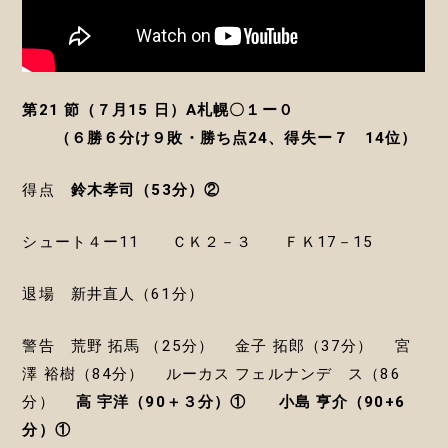
第21 節（７月15 日）A札幌〇１ー０
（６勝６分け９敗・勝ち点24、得失ー７ 14位）
得点
鈴木孝司（53分）②
シュート４ー11 ＣＫ２－３ ＦＫ17－15
退場 新井直人（61分）
警告 荒野 拓馬 （25分） 金子 拓郎（37分） 宮
澤 裕樹（84分） ルーカス フェルナンデ ス（86
分）
高 宇洋（90＋３分）①
小島 亨介（90+6
分）①