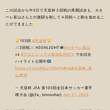
この試合から中3日で天皇杯３回戦の再開試合も、カタ
ーレ富山さんとの激闘を制して４回戦へと駒を進めるこ
とができました
103回
#天皇杯
3回戦
𝘏𝘐𝘎𝘏𝘓𝘐𝘎𝘏𝘛
#カターレ富山
vs
#アルビレックス新潟
#JFATV
で全試合
ハイライト公開中
https://t.co/d9EJ1HYqfH
#jfa
#天皇杯_富
山新潟
— 天皇杯 JFA 第103回全日本サッカー選手
権大会 (@jfa_tennouhai)
July 21, 2023