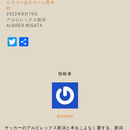
らそうーあすホーム熊本
戦
2022年8月19日
アルビレックス新潟
ALBIREX NIIGATA
T
共
w
有
it
te
投稿者
r
atsushi
サッカーのアルビレックス新潟と本をこよなく愛する、新潟