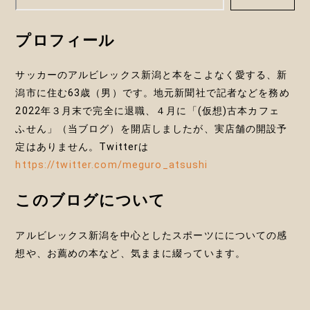
シ
プロフィール
ョ
ン
サッカーのアルビレックス新潟と本をこよなく愛する、新
潟市に住む63歳（男）です。地元新聞社で記者などを務め
2022年３月末で完全に退職、４月に「(仮想)古本カフェ
ふせん」（当ブログ）を開店しましたが、実店舗の開設予
定はありません。Twitterは
https://twitter.com/meguro_atsushi
このブログについて
アルビレックス新潟を中心としたスポーツにについての感
想や、お薦めの本など、気ままに綴っています。