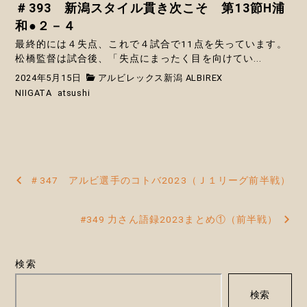
＃393 新潟スタイル貫き次こそ 第13節H浦
和●２－４
最終的には４失点、これで４試合で11点を失っています。
松橋監督は試合後、「失点にまったく目を向けてい...
2024年5月15日
アルビレックス新潟 ALBIREX
NIIGATA
atsushi
投
＃347 アルビ選手のコトバ2023（Ｊ１リーグ前半戦）
稿
#349 力さん語録2023まとめ①（前半戦）
ナ
ビ
検索
ゲ
検索
ー