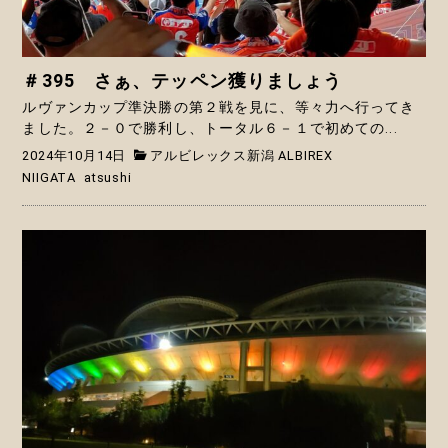
＃395 さぁ、テッペン獲りましょう
ルヴァンカップ準決勝の第２戦を見に、等々力へ行ってき
ました。２－０で勝利し、トータル６－１で初めての...
2024年10月14日
アルビレックス新潟 ALBIREX
NIIGATA
atsushi