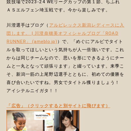
競技場で2023-24 WEリーグカップの第１節、ちふれ
ＡＳエルフェン埼玉戦です。今から楽しみです。
川澄選手はブログ（
アルビレックス新潟レディースに入
団します。 | 川澄奈穂美オフィシャルブログ「ROAD
RUNNER」 (ameblo.jp)
）で、「めぐにアルビでタイト
ルを取ってほしいという気持ちが人一倍強いです。これ
からは同じチームなので、思いを形にできるようにチー
ムと一丸となって頑張ります」と綴っています。来季こ
そ、新潟一筋の上尾野辺選手とともに、初めての優勝を
喜び合いたいですね。男女でタイトル獲りましょう！
アイシテルニイガタ！！
「広告」（クリックすると別サイトに飛びます）