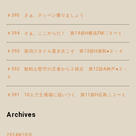
＃395 さぁ、テッペン獲りましょう
＃394 さぁ、ここからだ！ 第14節H横浜FM〇３ー１
＃393 新潟スタイル貫き次こそ 第13節H浦和●２－４
＃392 敗戦も堅守の王者から２得点 第12節A神戸●２－
３
＃391 10人で土壇場に追いつく 第11節H広島△１ー１
Archives
2024年10月