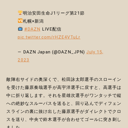
明治安田生命J1リーグ第21節
札幌×新潟
#DAZN
LIVE配信
pic.twitter.com/rHZE4VTuLr
— DAZN Japan (@DAZN_JPN)
July 15,
2023
敵陣右サイドの奥深くで、松田詠太郎選手のスローイン
を受けた藤原奏哉選手が高宇洋選手に戻すと、高選手は
中に折り返します。それを星雄次選手がワンタッチで縦
への絶妙なスルーパスを送ると、回り込んでディフェン
スラインの裏に抜け出した藤原選手がダイレクトでクロ
スを送り、中央で鈴木選手が合わせてゴールに突き刺し
ました。