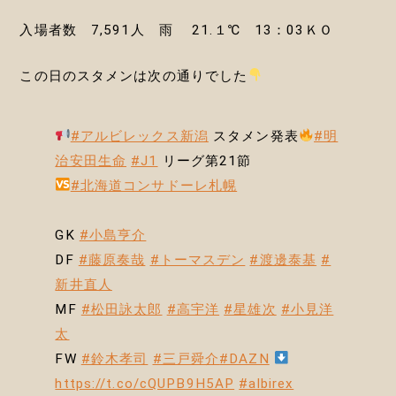
入場者数 7,591人 雨 21.１℃ 13：03ＫＯ
この日のスタメンは次の通りでした
#アルビレックス新潟
スタメン発表
#明
治安田生命
#J1
リーグ第21節
#北海道コンサドーレ札幌
GK
#小島亨介
DF
#藤原奏哉
#トーマスデン
#渡邊泰基
#
新井直人
MF
#松田詠太郎
#高宇洋
#星雄次
#小見洋
太
FW
#鈴木孝司
#三戸舜介
#DAZN
https://t.co/cQUPB9H5AP
#albirex