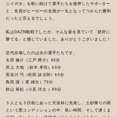
ニイガタ」を歌い続けて選手たちを後押したサポ―ター
と、全員がヒーローの全員が一丸となってつかんだ勝利
だったと言えるでしょう。
私はDAZN観戦でしたが、そんな姿を見ていて「絶対に
勝てる」と感じていました。ありがとうございました！
交代出場したのは次の選手たちです。
太田 修介（三戸 舜介）45分
田上 大地 （鈴木 孝司）63分
長谷川 巧（松田 詠太郎）63分
島田 譲（ 星 雄次）73分
秋山 裕紀（小見 洋太 ）89分
５人とも３日前にあった天皇杯に先発し、土砂降りの雨
という悪コンディションの中、長い時間、そして遅くま