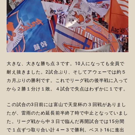
大きな、大きな勝ち点３です。10人になっても全員で
耐え抜きました。2試合ぶり、そしてアウェーでは約５
カ月ぶりの勝利です。これでリーグ戦の後半戦に入って
から２勝１分け１敗。４試合で失点はわずかに１です。
この試合の3日前には富山で天皇杯の３回戦がありまし
たが、雷雨のため延長前半終了時で中止となっていまし
た。リーグ戦から中３日で臨んだ再開試合では15分間
で１点ずつ取り合い計４ー３で勝利。ベスト16に進出