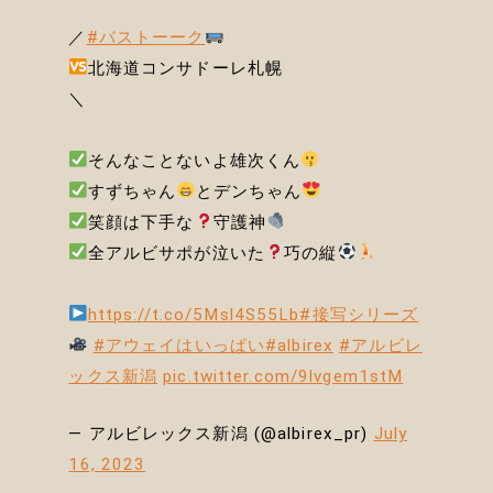
／
#バストーーク
北海道コンサドーレ札幌
＼
そんなことないよ雄次くん
すずちゃん
とデンちゃん
笑顔は下手な
守護神
全アルビサポが泣いた
巧の縦
https://t.co/5Msl4S55Lb
#接写シリーズ
#アウェイはいっぱい
#albirex
#アルビレ
ックス新潟
pic.twitter.com/9lvgem1stM
— アルビレックス新潟 (@albirex_pr)
July
16, 2023