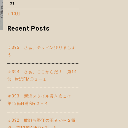
31
« 10月
Recent Posts
＃395 さぁ、テッペン獲りましょ
う
＃394 さぁ、ここからだ！ 第14
ス
節H横浜FM〇３ー１
＃393 新潟スタイル貫き次こそ
が
第13節H浦和●２－４
＃392 敗戦も堅守の王者から２得
点 第12節A神戸●２－３