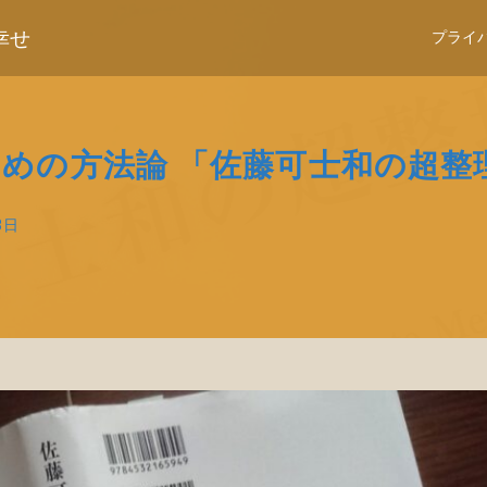
幸せ
プライ
るための方法論 「佐藤可士和の超整
8日