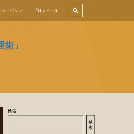
バシーポリシー
プロフィール
理術」
検索
検
索