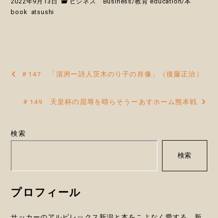
2022年9月13日
ビジネス Business
/
教育 education
/
本
book
atsushi
投
＃147 「清冽ー詩人茨木のり子の肖像」（後藤正治）
稿
＃149 天皇杯の屈辱を晴らそうーあすホーム熊本戦
ナ
ビ
検索
ゲ
検索
ー
シ
プロフィール
ョ
ン
サッカーのアルビレックス新潟と本をこよなく愛する、新