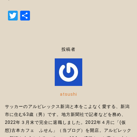
T
共
w
有
it
te
投稿者
r
atsushi
サッカーのアルビレックス新潟と本をこよなく愛する、新潟
市に住む63歳（男）です。地方新聞社で記者などを務め、
2022年３月末で完全に退職しました。2022年４月に「(仮
想)古本カフェ ふせん」（当ブログ）を開店。アルビレック