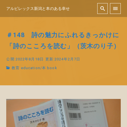
アルビレックス新潟と本のある幸せ
＃148 詩の魅力にふれるきっかけに
「詩のこころを読む」（茨木のり子）
公開:2022年8月18日
更新:2024年2月7日
教育 education
/
本 book