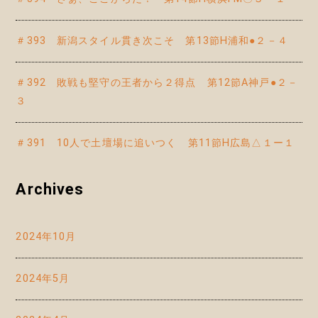
＃393 新潟スタイル貫き次こそ 第13節H浦和●２－４
＃392 敗戦も堅守の王者から２得点 第12節A神戸●２－
３
＃391 10人で土壇場に追いつく 第11節H広島△１ー１
Archives
2024年10月
2024年5月