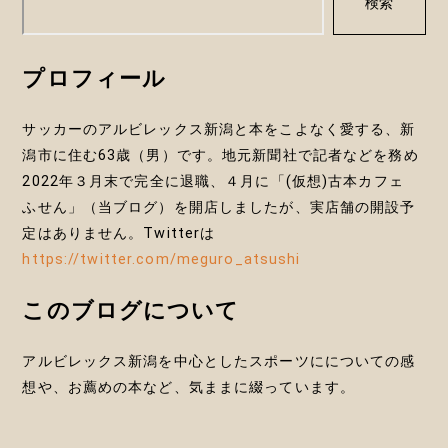
検索
ョ
ン
プロフィール
サッカーのアルビレックス新潟と本をこよなく愛する、新
潟市に住む63歳（男）です。地元新聞社で記者などを務め
2022年３月末で完全に退職、４月に「(仮想)古本カフェ
ふせん」（当ブログ）を開店しましたが、実店舗の開設予
定はありません。Twitterは
https://twitter.com/meguro_atsushi
このブログについて
アルビレックス新潟を中心としたスポーツにについての感
想や、お薦めの本など、気ままに綴っています。