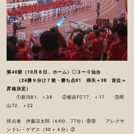
第40節（10月８日、ホーム）〇３ー０仙台
（24勝９分け７敗・勝ち点81 得失＋38 首位＝
昇格決定）
①新潟81、＋38 ②横浜FC77、＋17 ③岡
山72、＋22
得点者 伊藤涼太郎（64分、77分）⑧⑨ アレクサ
ンドレ・ゲデス（90＋４分）②