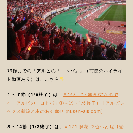
39節までの「アルビの『コトバ』」（前節のハイライ
ト動画あり）は、こちら
１～７節（1/6終了）は
、
＃163 ”大器晩成”なので
す アルビの「コトバ」①～⑦（1/6終了） | アルビレ
ックス新潟と本のある幸せ (husen-alb.com)
８～14節（1/3終了）は
、
＃171 開花 ２位へと駆け登