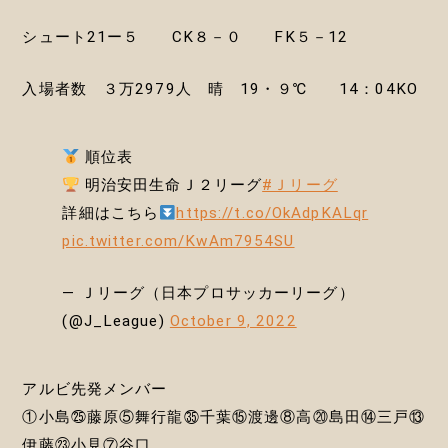
シュート21ー５ CK８－０ FK５－12
入場者数 ３万2979人 晴 19・９℃ 14：04KO
順位表
明治安田生命Ｊ２リーグ
#Ｊリーグ
詳細はこちら
https://t.co/OkAdpKALqr
pic.twitter.com/KwAm7954SU
— Ｊリーグ（日本プロサッカーリーグ）
(@J_League)
October 9, 2022
アルビ先発メンバー
①小島㉕藤原⑤舞行龍㉟千葉⑮渡邊⑧高⑳島田⑭三戸⑬
伊藤㉓小見⑦谷口