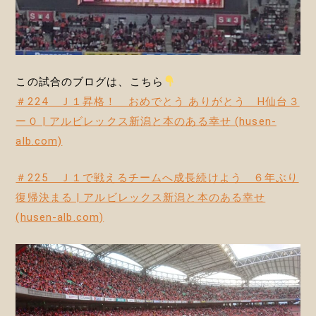
この試合のブログは、こちら
＃224 Ｊ１昇格！ おめでとう ありがとう H仙台３
ー０ | アルビレックス新潟と本のある幸せ (husen-
alb.com)
＃225 Ｊ１で戦えるチームへ成長続けよう ６年ぶり
復帰決まる | アルビレックス新潟と本のある幸せ
(husen-alb.com)