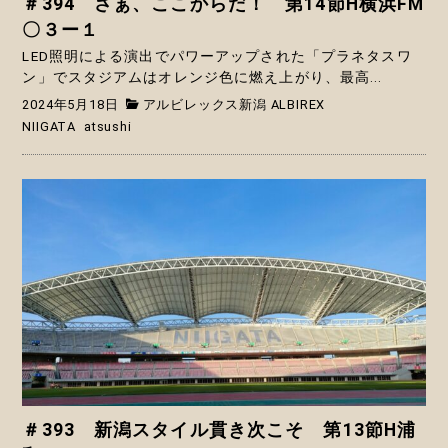
＃394 さぁ、ここからだ！ 第14節H横浜FM
〇３ー１
LED照明による演出でパワーアップされた「プラネタスワ
ン」でスタジアムはオレンジ色に燃え上がり、最高...
2024年5月18日
アルビレックス新潟 ALBIREX
NIIGATA
atsushi
＃393 新潟スタイル貫き次こそ 第13節H浦