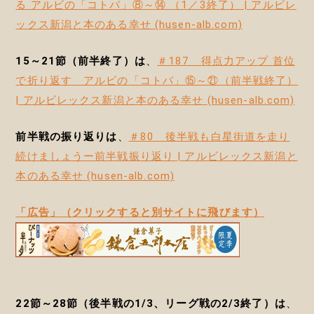
る アルビの「コトバ」⑧～⑭ （1／3終了） | アルビレ
ックス新潟と本のある幸せ (husen-alb.com)
15～21節（前半終了）は
、
＃187 得点力アップ 首位
で折り返す アルビの「コトバ」⑮～㉑（前半戦終了）
| アルビレックス新潟と本のある幸せ (husen-alb.com)
前半戦の振り返りは
、
＃80 後半戦も白星街道を走り
続けましょうー前半戦振り返り | アルビレックス新潟と
本のある幸せ (husen-alb.com)
「広告」（クリックすると別サイトに飛びます）
22節～28節（後半戦の1/3、リーグ戦の2/3終了）は
、