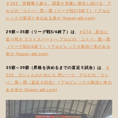
＃202 苦難乗り越え、課題を克服し進化し続ける ア
ルビの「コトバ」㉒～㉘（リーグ戦2/3終了） | アルビ
レックス新潟と本のある幸せ (husen-alb.com)
29節～35節（リーグ戦5/6終了）は
、
＃214 首位に
返り咲き ラストスパートへ アルビの「コトバ」㉙～㉟
（リーグ戦5/6終了） | アルビレックス新潟と本のある
幸せ (husen-alb.com)
35節～39節（昇格を決めるまでの直近５試合）は
、
＃
222 ヨシくんのためにも 思い一つ アルビの「コト
バ」㉟～㊴（直近５試合） | アルビレックス新潟と本の
ある幸せ (husen-alb.com)