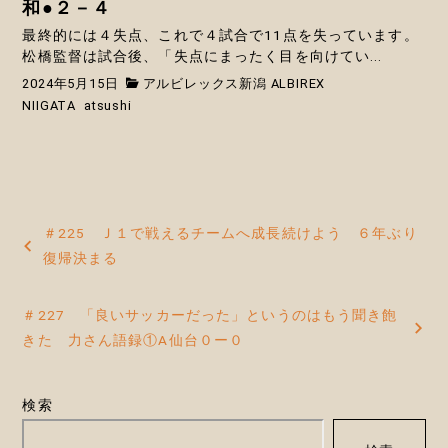
和●２－４
最終的には４失点、これで４試合で11点を失っています。
松橋監督は試合後、「失点にまったく目を向けてい...
2024年5月15日
アルビレックス新潟 ALBIREX
NIIGATA
atsushi
投
＃225 Ｊ１で戦えるチームへ成長続けよう ６年ぶり
稿
復帰決まる
ナ
＃227 「良いサッカーだった」というのはもう聞き飽
ビ
きた 力さん語録①A仙台０ー０
ゲ
ー
検索
シ