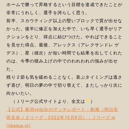
ホームで勝って昇格するという目標を達成できたことが
非常にうれしく、選手を誇らしく思う。
前半、スカウティング以上の堅いブロックで質が出せな
かった。後半に修正を加えた中で、いち早く選手がリア
クションをとり、得点に結びつけた。やればできること
を見せた得点。最後、アレックス（アレクサンドレ ゲ
デス）、星（雄次）が短い時間でも結果を出してくれた
のは、今季の積み上げの中でのわれわれの強みが出せ
た。
残り２節も気を緩めることなく。喜ぶタイミングは逃さ
ず喜び、明日の夢の中で切り替えて、またしっかり次に
向かいたい。
（Ｊリーグ公式サイトより、全文は
）
【公式】新潟vs仙台のマッチレポート・動画（明治安
田生命Ｊ２リーグ：2022年10月8日）：Ｊリーグ.jp
(jleague.jp)