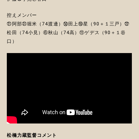
控えメンバー
㉑阿部㉛堀米（74渡邊）㊿田上⑲星（90＋１三戸）㉒
松田（74小見）⑥秋山（74高）⑪ゲデス（90＋１谷
口）
松橋力蔵監督コメント