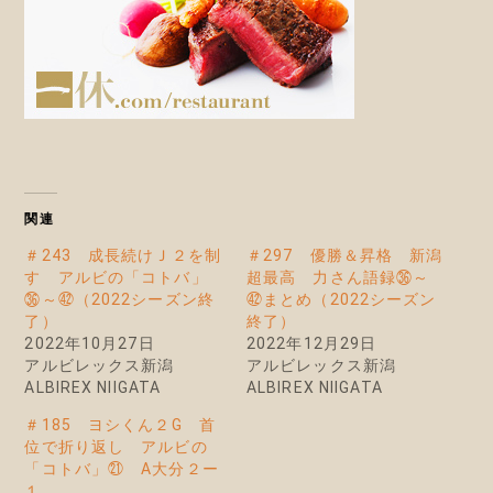
関連
＃243 成長続けＪ２を制
＃297 優勝＆昇格 新潟
す アルビの「コトバ」
超最高 力さん語録㊱～
㊱～㊷（2022シーズン終
㊷まとめ（2022シーズン
了）
終了）
2022年10月27日
2022年12月29日
アルビレックス新潟
アルビレックス新潟
ALBIREX NIIGATA
ALBIREX NIIGATA
＃185 ヨシくん２G 首
位で折り返し アルビの
「コトバ」㉑ A大分２ー
１