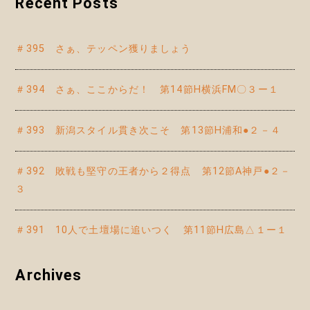
Recent Posts
＃395 さぁ、テッペン獲りましょう
＃394 さぁ、ここからだ！ 第14節H横浜FM〇３ー１
＃393 新潟スタイル貫き次こそ 第13節H浦和●２－４
＃392 敗戦も堅守の王者から２得点 第12節A神戸●２－
３
＃391 10人で土壇場に追いつく 第11節H広島△１ー１
Archives