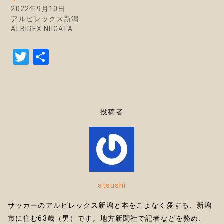
2022年9月10日
アルビレックス新潟
ALBIREX NIIGATA
T
共
w
有
it
te
投稿者
r
atsushi
サッカーのアルビレックス新潟と本をこよなく愛する、新潟
市に住む63歳（男）です。地方新聞社で記者などを務め、