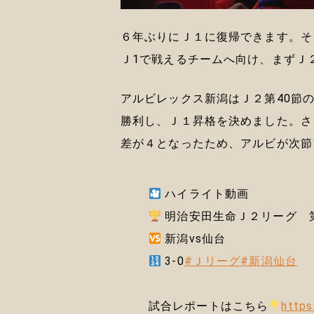
６年ぶりにＪ１に復帰できます。そ
Ｊ1で戦えるチームへ向け、まずＪ
アルビレックス新潟はＪ２第40節
勝利し、Ｊ１昇格を決めました。さ
差が４となったため、アルビが次節
ハイライト動画
明治安田生命Ｊ２リーグ 第
新潟vs仙台
3-0
#Ｊリーグ
#新潟仙台
試合レポートはこちら
https