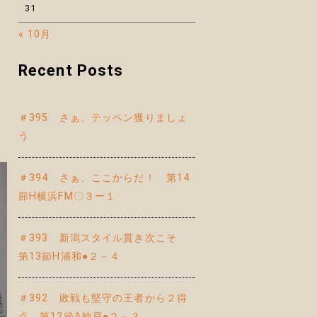
31
« 10月
Recent Posts
＃395 さぁ、テッペン獲りましょ
う
＃394 さぁ、ここからだ！ 第14
節H横浜FM〇３ー１
＃393 新潟スタイル貫き次こそ
第13節H浦和●２－４
＃392 敗戦も堅守の王者から２得
点 第12節A神戸●２－３