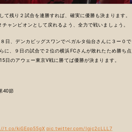
して残り２試合を連勝すれば、確実に優勝も決まります。
２チャンピオンとして戻れるよう、全力で戦いましょう。
の８日、デンカビッグスワンでベガルタ仙台さんに３ー０で
らに、９日の試合で２位の横浜FCさんが敗れたため勝ち点
15日のアウェー東京V戦に勝てば優勝が決まります。
40節
://t.co/kiGEqp55gX
pic.twitter.com/Igjc2cLLL7