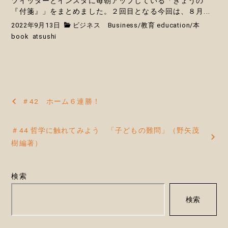
ツイッターとインスタに毎朝アップしている「きょうの
『付箋』」をまとめました。２回目となる今回は、８月...
2022年9月13日
ビジネス Business
/
教育 education
/
本
book
atsushi
投
＃42 ホーム６連勝！
稿
＃44 哲学に触れてみよう 「子どもの難問」（野矢茂
ナ
樹編著）
ビ
ゲ
検索
ー
検索
シ
ョ