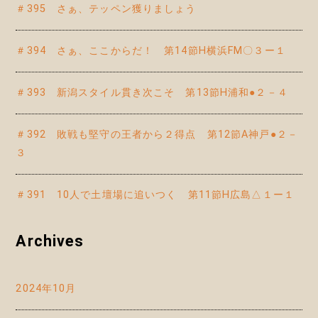
＃395 さぁ、テッペン獲りましょう
＃394 さぁ、ここからだ！ 第14節H横浜FM〇３ー１
＃393 新潟スタイル貫き次こそ 第13節H浦和●２－４
＃392 敗戦も堅守の王者から２得点 第12節A神戸●２－
３
＃391 10人で土壇場に追いつく 第11節H広島△１ー１
Archives
2024年10月