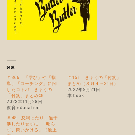
関連
＃366 「学び」や「指
＃151 きょうの「付箋」
導」「コーチング」に関
まとめ（８月４～21日）
したコトバ きょうの
2022年8月21日
「付箋」まとめ㉓
本 book
2023年11月28日
教育 education
＃48 怒鳴ったり、過干
渉したりせずに…「叱ら
ず、問いかける」（池上