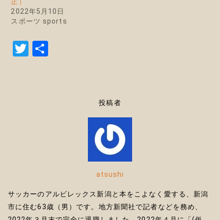
正）
2022年5月10日
スポーツ sports
T
共
w
有
it
te
投稿者
r
atsushi
サッカーのアルビレックス新潟と本をこよなく愛する、新潟
市に住む63歳（男）です。地方新聞社で記者などを務め、
2022年３月末で完全に退職しました。2022年４月に「(仮