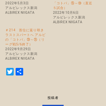
2022年5月3日
「コトバ」㉟～㊴（直近
アルビレックス新潟
５試合）
ALBIREX NIIGATA
2022年10月6日
アルビレックス新潟
ALBIREX NIIGATA
＃214 首位に返り咲き
ラストスパートへ アルビ
の「コトバ」㉙～㉟（リ
ーグ戦5/6終了）
2022年9月29日
アルビレックス新潟
ALBIREX NIIGATA
T
共
w
有
it
te
投稿者
r