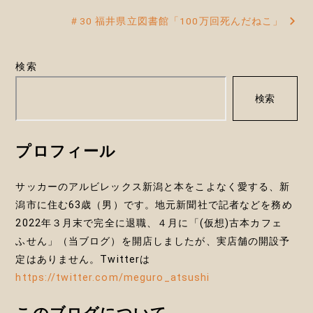
＃30 福井県立図書館「100万回死んだねこ」
ナ
ビ
検索
ゲ
検索
ー
シ
プロフィール
ョ
ン
サッカーのアルビレックス新潟と本をこよなく愛する、新
潟市に住む63歳（男）です。地元新聞社で記者などを務め
2022年３月末で完全に退職、４月に「(仮想)古本カフェ
ふせん」（当ブログ）を開店しましたが、実店舗の開設予
定はありません。Twitterは
https://twitter.com/meguro_atsushi