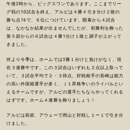
午後2時から、ビッグスワンであります。ここまでリー
グ戦の10試合を終え、アルビは４勝４引き分け２敗の
勝ち点16で、６位につけています。開幕から４試合
は、なかなか結果が出ませんでしたが、初勝利を飾った
第５節からの６試合は４勝1分け１敗と調子が上がって
きました。
何より今季は、ホームでは3勝１分けと負けがなく、現
在３連勝中です。この３試合はいずれも２点以上取って
いて、３試合平均で２・３得点。対戦相手の長崎は能力
の高い外国籍選手が多く、Ｊ１昇格争いのライバルとい
えるチームですが、アルビの選手たちならやってくれる
はずです。ホーム４連勝を飾りましょう！
アルビは前節、アウェーで岡山と対戦し１ー１で引き分
けました。