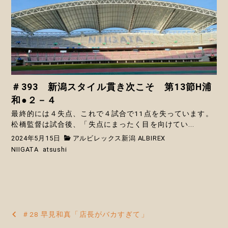
＃393 新潟スタイル貫き次こそ 第13節H浦
和●２－４
最終的には４失点、これで４試合で11点を失っています。
松橋監督は試合後、「失点にまったく目を向けてい...
2024年5月15日
アルビレックス新潟 ALBIREX
NIIGATA
atsushi
投
＃28 早見和真「店長がバカすぎて」
稿