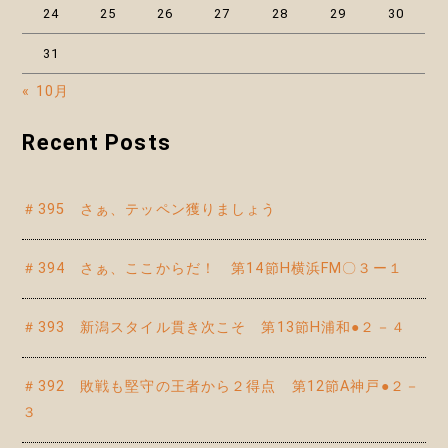
24
25
26
27
28
29
30
31
« 10月
Recent Posts
＃395 さぁ、テッペン獲りましょう
＃394 さぁ、ここからだ！ 第14節H横浜FM〇３ー１
＃393 新潟スタイル貫き次こそ 第13節H浦和●２－４
＃392 敗戦も堅守の王者から２得点 第12節A神戸●２－
３