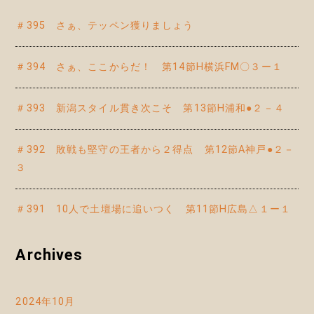
＃395 さぁ、テッペン獲りましょう
＃394 さぁ、ここからだ！ 第14節H横浜FM〇３ー１
＃393 新潟スタイル貫き次こそ 第13節H浦和●２－４
＃392 敗戦も堅守の王者から２得点 第12節A神戸●２－
３
＃391 10人で土壇場に追いつく 第11節H広島△１ー１
Archives
2024年10月