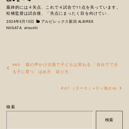
最終的には４失点、これで４試合で11点を失っています。
松橋監督は試合後、「失点にまったく目を向けてい...
2024年5月15日
アルビレックス新潟 ALBIREX
NIIGATA
atsushi
投
#65 親の声かけ次第で子どもは変わる 「自分ででき
稿
る子に育つ ほめ方 叱り方」
ナ
＃67 （３ー０）×３＝強さ∞
ビ
ゲ
検索
ー
検索
シ