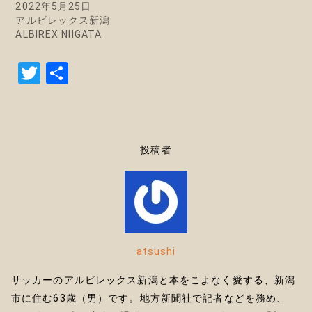
2022年5月25日
アルビレックス新潟
ALBIREX NIIGATA
T
共
w
有
it
te
投稿者
r
atsushi
サッカーのアルビレックス新潟と本をこよなく愛する、新潟
市に住む63歳（男）です。地方新聞社で記者などを務め、