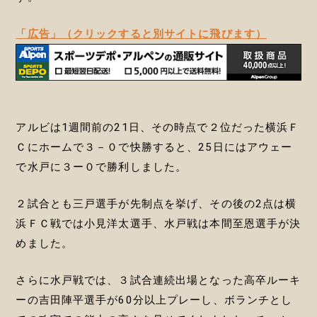
「広告」（クリックすると別サイトに飛びます）
アルビは1週間前の21日、その時点で２位だった横浜Ｆ
Ｃにホームで３－０で快勝すると、25日にはアウェー
で水戸に３ー０で勝利しました。
２試合とも三戸選手が先制点を挙げ、その後の2点は横
浜ＦＣ戦では小見洋太選手、水戸戦は本間至恩選手が決
めました。
さらに水戸戦では、３試合連続出場となった高卒ルーキ
ーの吉田陣平選手が60分以上プレーし、ボランチとし