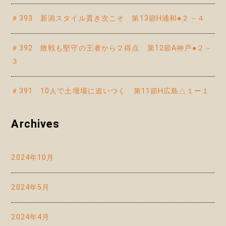
＃393 新潟スタイル貫き次こそ 第13節H浦和●２－４
＃392 敗戦も堅守の王者から２得点 第12節A神戸●２－
３
＃391 10人で土壇場に追いつく 第11節H広島△１ー１
Archives
2024年10月
2024年5月
2024年4月