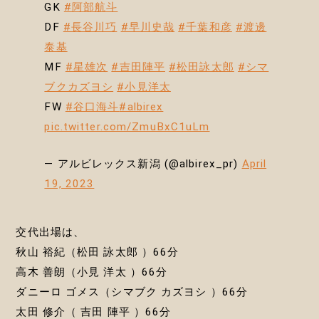
GK
#阿部航斗
DF
#長谷川巧
#早川史哉
#千葉和彦
#渡邊
泰基
MF
#星雄次
#吉田陣平
#松田詠太郎
#シマ
ブクカズヨシ
#小見洋太
FW
#谷口海斗
#albirex
pic.twitter.com/ZmuBxC1uLm
— アルビレックス新潟 (@albirex_pr)
April
19, 2023
交代出場は、
秋山 裕紀（松田 詠太郎 ）66分
高木 善朗（小見 洋太 ）66分
ダニーロ ゴメス（シマブク カズヨシ ）66分
太田 修介（ 吉田 陣平 ）66分