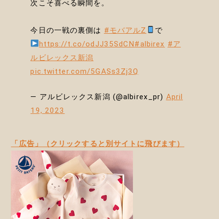
次こそ喜べる瞬間を。
今日の一戦の裏側は
#モバアルZ
で
https://t.co/odJJ35SdCN
#albirex
#ア
ルビレックス新潟
pic.twitter.com/5GASs3Zj3Q
— アルビレックス新潟 (@albirex_pr)
April
19, 2023
「広告」（クリックすると別サイトに飛びます）