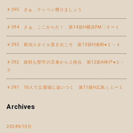
＃395 さぁ、テッペン獲りましょう
＃394 さぁ、ここからだ！ 第14節H横浜FM〇３ー１
＃393 新潟スタイル貫き次こそ 第13節H浦和●２－４
＃392 敗戦も堅守の王者から２得点 第12節A神戸●２－
３
＃391 10人で土壇場に追いつく 第11節H広島△１ー１
Archives
2024年10月