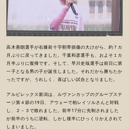
高木善朗選手が右膝前十字靭帯損傷の大けがら、約７カ
月ぶりに戻ってきました。千葉和彦選手も、およそ１カ
月半ぶりに復帰です。そして、早川史哉選手は前日に第
一子となる男の子が誕生しました。それだから勝ちたか
ったですが、うれしく、喜ばしい試合となりました。
アルビレックス新潟は、ルヴァンカップのグループステ
ージ第４節の19日、アウェーで柏レイソルさんと対戦
し、２－３で敗れました。前半17分に先制されました
が前半のうちに逆転、しかし後半にひっくりかえされて
しまいました。