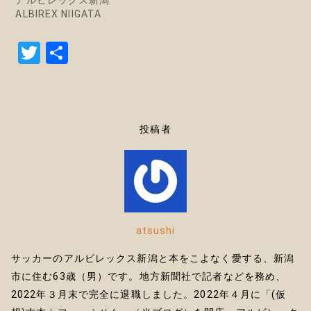
ALBIREX NIIGATA
T
共
w
有
it
te
投稿者
r
atsushi
サッカーのアルビレックス新潟と本をこよなく愛する、新潟
市に住む63歳（男）です。地方新聞社で記者などを務め、
2022年３月末で完全に退職しました。2022年４月に「(仮