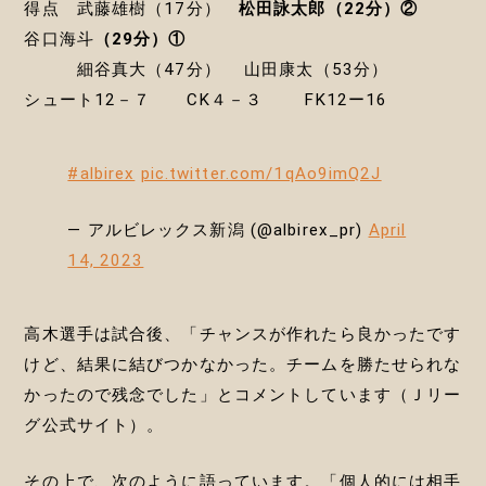
得点 武藤雄樹（17分）
松田詠太郎（22分）②
谷口海斗
（29分）①
細谷真大（47分） 山田康太（53分）
シュート12－７ CK４－３ FK12ー16
#albirex
pic.twitter.com/1qAo9imQ2J
— アルビレックス新潟 (@albirex_pr)
April
14, 2023
高木選手は試合後、「チャンスが作れたら良かったです
けど、結果に結びつかなかった。チームを勝たせられな
かったので残念でした」とコメントしています（Ｊリー
グ公式サイト）。
その上で、次のように語っています。「個人的には相手