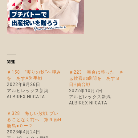
関連
＃158 ”実りの秋”へ弾み
＃223 舞台は整った さ
を あすA岩手戦
ぁ歓喜の瞬間を あす８
2022年8月26日
日H仙台戦
アルビレックス新潟
2022年10月7日
ALBIREX NIIGATA
アルビレックス新潟
ALBIREX NIIGATA
＃328 悔しい敗戦 ブレ
ることなく前へ 第９節H
鹿島●０ー２
2023年4月24日
アルビレックス新潟