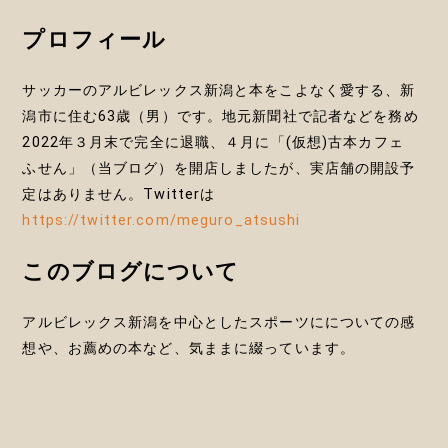
ン
プロフィール
サッカーのアルビレックス新潟と本をこよなく愛する、新
潟市に住む63歳（男）です。地元新聞社で記者などを務め
2022年３月末で完全に退職、４月に「(仮想)古本カフェ
ふせん」（当ブログ）を開店しましたが、実店舗の開設予
定はありません。Twitterは
https://twitter.com/meguro_atsushi
このブログについて
アルビレックス新潟を中心としたスポーツにについての感
想や、お薦めの本など、気ままに綴っています。