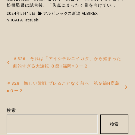
松橋監督は試合後、「失点にまったく目を向けてい...
2024年5月15日
アルビレックス新潟 ALBIREX
NIIGATA
atsushi
投
＃326 それは「アイシテルニイガタ」から始まった
稿
劇的すぎる大逆転 ８節H福岡○３ー２
ナ
＃328 悔しい敗戦 ブレることなく前へ 第９節H鹿島
ビ
●０ー２
ゲ
ー
検索
シ
検索
ョ