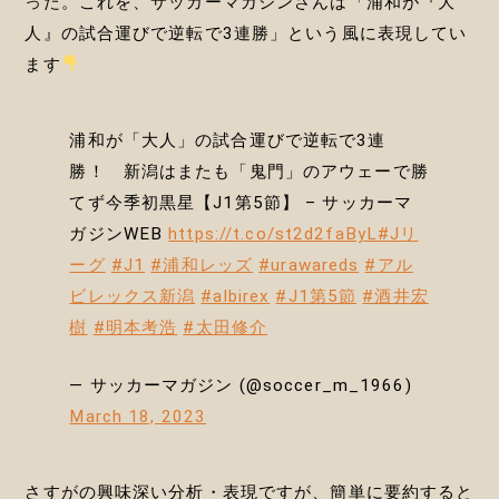
った。これを、サッカーマガジンさんは「浦和が『大
人』の試合運びで逆転で3連勝」という風に表現してい
ます
浦和が「大人」の試合運びで逆転で3連
勝！ 新潟はまたも「鬼門」のアウェーで勝
てず今季初黒星【J1第5節】 – サッカーマ
ガジンWEB
https://t.co/st2d2faByL
#Jリ
ーグ
#J1
#浦和レッズ
#urawareds
#アル
ビレックス新潟
#albirex
#J1第5節
#酒井宏
樹
#明本考浩
#太田修介
— サッカーマガジン (@soccer_m_1966)
March 18, 2023
さすがの興味深い分析・表現ですが、簡単に要約すると