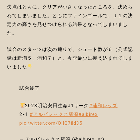
失点はともに、クリアが小さくなったところを、決めら
れてしまいました。ともにファインゴールで、Ｊ１の決
定力の高さを見せつけられる結果となってしまいまし
た。
試合のスタッツは次の通りで、シュート数が６（公式記
録は新潟５、浦和７）と、今季最少に抑え込まれてしま
いました
試合終了
2023明治安田生命J1リーグ
#浦和レッズ
2-1
#アルビレックス新潟
#albirex
pic.twitter.com/OIlQ7ild35
— アルビレックス新潟 (@albirex_pr)