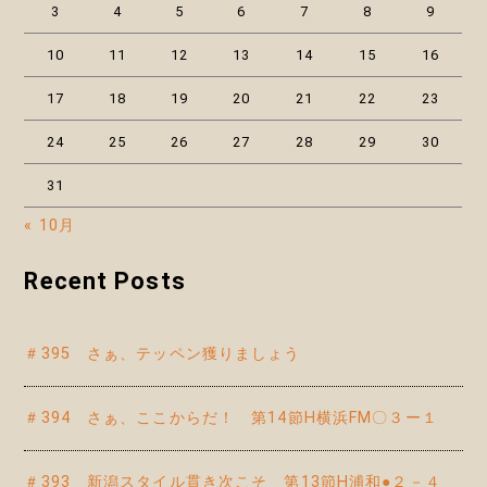
3
4
5
6
7
8
9
10
11
12
13
14
15
16
17
18
19
20
21
22
23
24
25
26
27
28
29
30
31
« 10月
Recent Posts
＃395 さぁ、テッペン獲りましょう
＃394 さぁ、ここからだ！ 第14節H横浜FM〇３ー１
＃393 新潟スタイル貫き次こそ 第13節H浦和●２－４