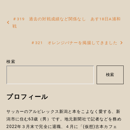
投
＃319 過去の対戦成績など関係なし あす18日A浦和
稿
戦
ナ
＃321 オレンジバナーを掲揚してきました
ビ
ゲ
検索
ー
検索
シ
ョ
プロフィール
ン
サッカーのアルビレックス新潟と本をこよなく愛する、新
潟市に住む63歳（男）です。地元新聞社で記者などを務め
2022年３月末で完全に退職、４月に「(仮想)古本カフェ