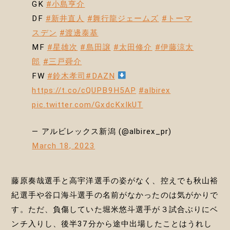
GK
#小島亨介
DF
#新井直人
#舞行龍ジェームズ
#トーマ
スデン
#渡邊泰基
MF
#星雄次
#島田譲
#太田修介
#伊藤涼太
郎
#三戸舜介
FW
#鈴木孝司
#DAZN
https://t.co/cQUPB9H5AP
#albirex
pic.twitter.com/GxdcKxIkUT
— アルビレックス新潟 (@albirex_pr)
March 18, 2023
藤原奏哉選手と高宇洋選手の姿がなく、控えでも秋山裕
紀選手や谷口海斗選手の名前がなかったのは気がかりで
す。ただ、負傷していた堀米悠斗選手が３試合ぶりにベ
ンチ入りし、後半37分から途中出場したことはうれし