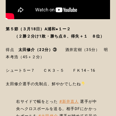
第５節（３月18日）A浦和●１ー２
（２勝２分け1敗・勝ち点８、得失＋１ ８位）
得点
太田修介（22分）③
酒井宏樹（35分） 明
本考浩（45＋２分）
シュート５ー７ ＣＫ３－５ ＦＫ14－16
太田修介選手の先制点、鮮やかでしたね
右サイドで幅をとった
#新井直人
選手が中
央へクロスボールを送る。相手DFにかかっ
たボールを
#太田修介
選手が納めて右足で