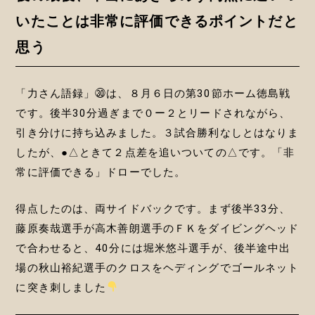
いたことは非常に評価できるポイントだと
思う
「力さん語録」㉚は、８月６日の第30節ホーム徳島戦
です。後半30分過ぎまで０ー２とリードされながら、
引き分けに持ち込みました。３試合勝利なしとはなりま
したが、●△ときて２点差を追いついての△です。「非
常に評価できる」ドローでした。
得点したのは、両サイドバックです。まず後半33分、
藤原奏哉選手が高木善朗選手のＦＫをダイビングヘッド
で合わせると、40分には堀米悠斗選手が、後半途中出
場の秋山裕紀選手のクロスをヘディングでゴールネット
に突き刺しました