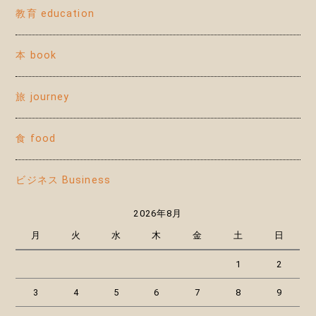
教育 education
本 book
旅 journey
食 food
ビジネス Business
2026年8月
月
火
水
木
金
土
日
1
2
3
4
5
6
7
8
9