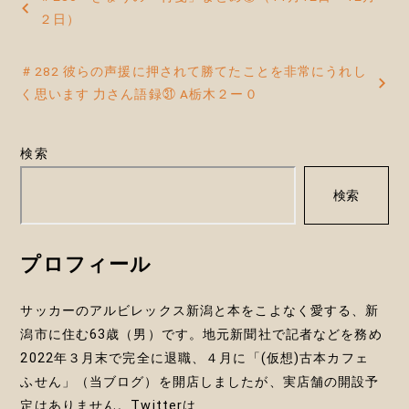
稿
２日）
ナ
＃282 彼らの声援に押されて勝てたことを非常にうれし
ビ
く思います 力さん語録㉛ A栃木２ー０
ゲ
ー
検索
シ
検索
ョ
ン
プロフィール
サッカーのアルビレックス新潟と本をこよなく愛する、新
潟市に住む63歳（男）です。地元新聞社で記者などを務め
2022年３月末で完全に退職、４月に「(仮想)古本カフェ
ふせん」（当ブログ）を開店しましたが、実店舗の開設予
定はありません。Twitterは