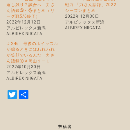
返し残り７試合へ 力さ
戦力 「力さん語録」2022
ん語録㉙～㉟まとめ（リ
シーズンまとめ
ーグ戦5/6終了）
2022年12月30日
2022年12月12日
アルビレックス新潟
アルビレックス新潟
ALBIREX NIIGATA
ALBIREX NIIGATA
＃246 最後のホイッスル
が鳴るときにはわれわれ
が笑顔でいるんだ 力さ
ん語録⑩Ａ岡山１ー１
2022年10月30日
アルビレックス新潟
ALBIREX NIIGATA
T
共
w
有
it
te
投稿者