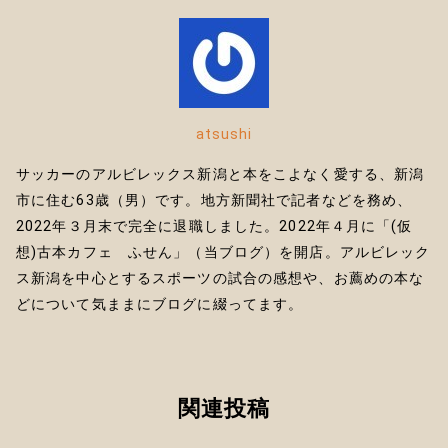
r
atsushi
サッカーのアルビレックス新潟と本をこよなく愛する、新潟
市に住む63歳（男）です。地方新聞社で記者などを務め、
2022年３月末で完全に退職しました。2022年４月に「(仮
想)古本カフェ ふせん」（当ブログ）を開店。アルビレック
ス新潟を中心とするスポーツの試合の感想や、お薦めの本な
どについて気ままにブログに綴ってます。
関連投稿