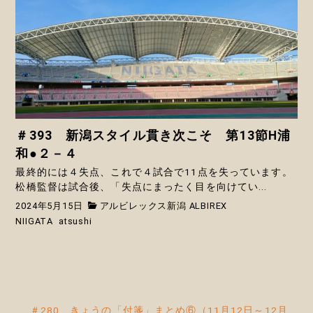
＃393 新潟スタイル貫き次こそ 第13節H浦
和●２－４
最終的には４失点、これで４試合で11点を失っています。
松橋監督は試合後、「失点にまったく目を向けてい...
2024年5月15日
アルビレックス新潟 ALBIREX
NIIGATA
atsushi
投
＃280 きょうの「付箋」まとめ⑥（11月12日～12月