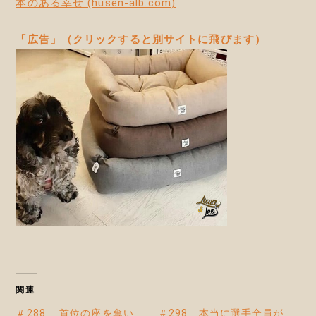
本のある幸せ (husen-alb.com)
「広告」（クリックすると別サイトに飛びます）
関連
＃288 首位の座を奪い
＃298 本当に選手全員が