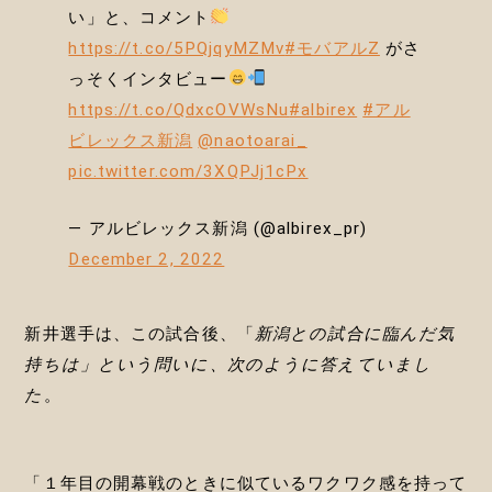
い」と、コメント
https://t.co/5PQjqyMZMv
#モバアルZ
がさ
っそくインタビュー
https://t.co/QdxcOVWsNu
#albirex
#アル
ビレックス新潟
@naotoarai_
pic.twitter.com/3XQPJj1cPx
— アルビレックス新潟 (@albirex_pr)
December 2, 2022
新井選手は、この試合後、「
新潟との試合に臨んだ気
持ちは」という問いに、次のように答えていまし
た
。
「１年目の開幕戦のときに似ているワクワク感を持って