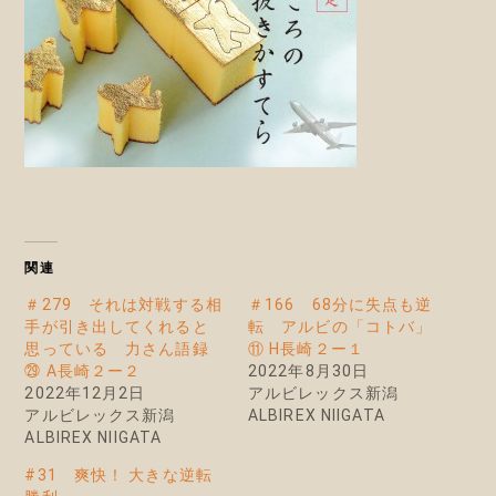
関連
＃279 それは対戦する相
＃166 68分に失点も逆
手が引き出してくれると
転 アルビの「コトバ」
思っている 力さん語録
⑪ H長崎２ー１
㉙ A長崎２ー２
2022年8月30日
2022年12月2日
アルビレックス新潟
アルビレックス新潟
ALBIREX NIIGATA
ALBIREX NIIGATA
#31 爽快！ 大きな逆転