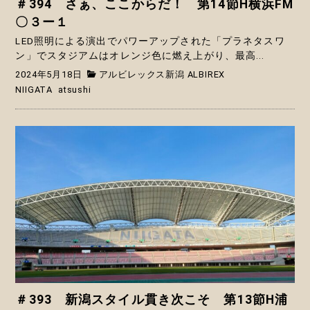
＃394 さぁ、ここからだ！ 第14節H横浜FM
〇３ー１
LED照明による演出でパワーアップされた「プラネタスワ
ン」でスタジアムはオレンジ色に燃え上がり、最高...
2024年5月18日
アルビレックス新潟 ALBIREX
NIIGATA
atsushi
＃393 新潟スタイル貫き次こそ 第13節H浦