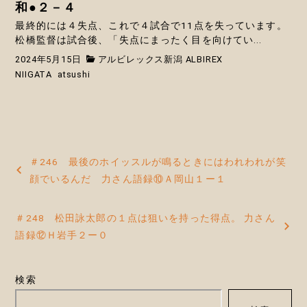
和●２－４
最終的には４失点、これで４試合で11点を失っています。
松橋監督は試合後、「失点にまったく目を向けてい...
2024年5月15日
アルビレックス新潟 ALBIREX
NIIGATA
atsushi
投
＃246 最後のホイッスルが鳴るときにはわれわれが笑
稿
顔でいるんだ 力さん語録⑩Ａ岡山１ー１
ナ
＃248 松田詠太郎の１点は狙いを持った得点。 力さん
ビ
語録⑫Ｈ岩手２ー０
ゲ
ー
検索
シ