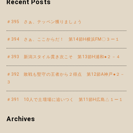
Recent Posts
＃395 さぁ、テッペン獲りましょう
＃394 さぁ、ここからだ！ 第14節H横浜FM〇３ー１
＃393 新潟スタイル貫き次こそ 第13節H浦和●２－４
＃392 敗戦も堅守の王者から２得点 第12節A神戸●２－
３
＃391 10人で土壇場に追いつく 第11節H広島△１ー１
Archives