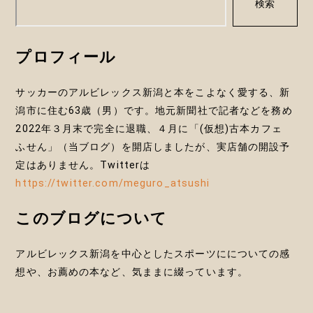
検索
ョ
ン
プロフィール
サッカーのアルビレックス新潟と本をこよなく愛する、新
潟市に住む63歳（男）です。地元新聞社で記者などを務め
2022年３月末で完全に退職、４月に「(仮想)古本カフェ
ふせん」（当ブログ）を開店しましたが、実店舗の開設予
定はありません。Twitterは
https://twitter.com/meguro_atsushi
このブログについて
アルビレックス新潟を中心としたスポーツにについての感
想や、お薦めの本など、気ままに綴っています。