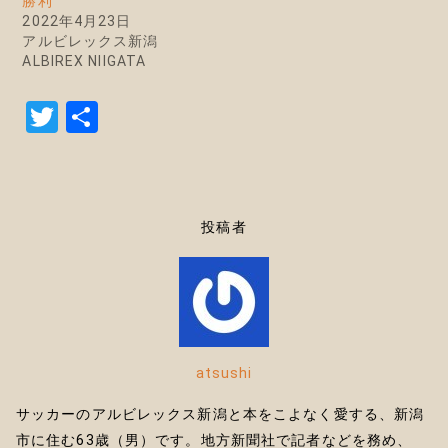
勝利
2022年4月23日
アルビレックス新潟
ALBIREX NIIGATA
T
共
w
有
it
te
投稿者
r
atsushi
サッカーのアルビレックス新潟と本をこよなく愛する、新潟
市に住む63歳（男）です。地方新聞社で記者などを務め、