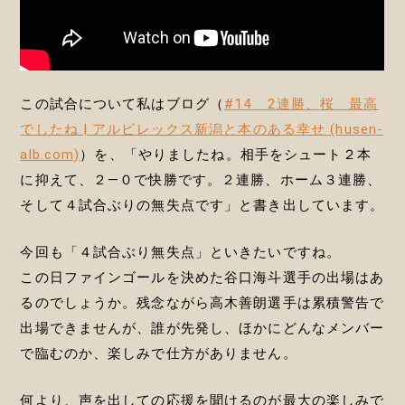
この試合について私はブログ（
#14 2連勝、桜 最高
でしたね | アルビレックス新潟と本のある幸せ (husen-
alb.com)
）を、「やりましたね。相手をシュート２本
に抑えて、２―０で快勝です。２連勝、ホーム３連勝、
そして４試合ぶりの無失点です」と書き出しています。
今回も「４試合ぶり無失点」といきたいですね。
この日ファインゴールを決めた谷口海斗選手の出場はあ
るのでしょうか。残念ながら高木善朗選手は累積警告で
出場できませんが、誰が先発し、ほかにどんなメンバー
で臨むのか、楽しみで仕方がありません。
何より、声を出しての応援を聞けるのが最大の楽しみで