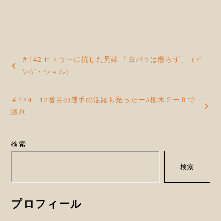
投
＃142 ヒトラーに抗した兄妹 「白バラは散らず」（イ
稿
ンゲ・ショル）
ナ
＃144 12番目の選手の活躍も光ったーA栃木２ー０で
ビ
勝利
ゲ
ー
検索
シ
検索
ョ
ン
プロフィール