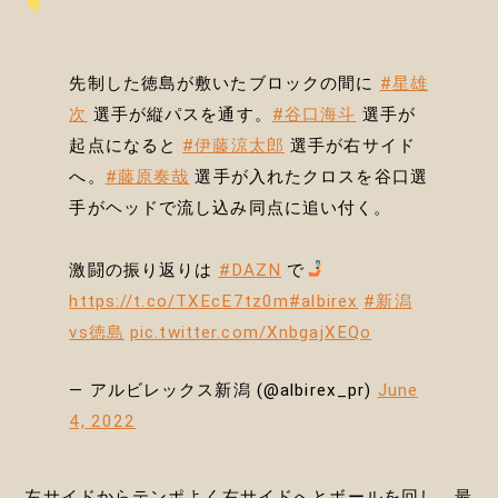
先制した徳島が敷いたブロックの間に
#星雄
次
選手が縦パスを通す。
#谷口海斗
選手が
起点になると
#伊藤涼太郎
選手が右サイド
へ。
#藤原奏哉
選手が入れたクロスを谷口選
手がヘッドで流し込み同点に追い付く。
激闘の振り返りは
#DAZN
で
https://t.co/TXEcE7tz0m
#albirex
#新潟
vs徳島
pic.twitter.com/XnbgajXEQo
— アルビレックス新潟 (@albirex_pr)
June
4, 2022
左サイドからテンポよく右サイドへとボールを回し、最