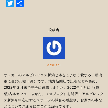
T
共
w
有
it
te
投稿者
r
atsushi
サッカーのアルビレックス新潟と本をこよなく愛する、新潟
市に住む63歳（男）です。地方新聞社で記者などを務め、
2022年３月末で完全に退職しました。2022年４月に「(仮
想)古本カフェ ふせん」（当ブログ）を開店。アルビレック
ス新潟を中心とするスポーツの試合の感想や、お薦めの本な
どについて気ままにブログに綴ってます。