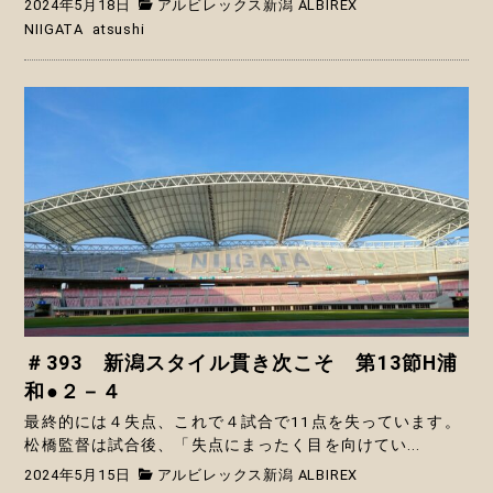
2024年5月18日
アルビレックス新潟 ALBIREX
NIIGATA
atsushi
＃393 新潟スタイル貫き次こそ 第13節H浦
和●２－４
最終的には４失点、これで４試合で11点を失っています。
松橋監督は試合後、「失点にまったく目を向けてい...
2024年5月15日
アルビレックス新潟 ALBIREX