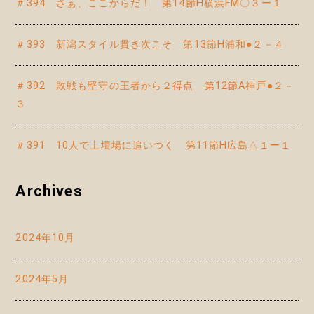
＃394 さぁ、ここからだ！ 第14節H横浜FM〇３ー１
＃393 新潟スタイル貫き次こそ 第13節H浦和●２－４
＃392 敗戦も堅守の王者から２得点 第12節A神戸●２－
３
＃391 10人で土壇場に追いつく 第11節H広島△１ー１
Archives
2024年10月
2024年5月