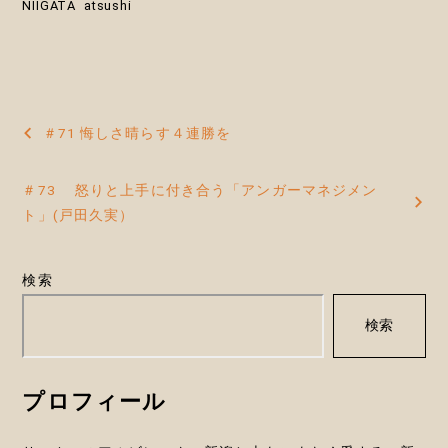
NIIGATA
atsushi
投
＃71 悔しさ晴らす４連勝を
稿
＃73 怒りと上手に付き合う「アンガーマネジメン
ナ
ト」(戸田久実）
ビ
ゲ
検索
ー
検索
シ
ョ
プロフィール
ン