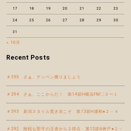
17
18
19
20
21
22
23
24
25
26
27
28
29
30
31
« 10月
Recent Posts
＃395 さぁ、テッペン獲りましょう
＃394 さぁ、ここからだ！ 第14節H横浜FM〇３ー１
＃393 新潟スタイル貫き次こそ 第13節H浦和●２－４
＃392 敗戦も堅守の王者から２得点 第12節A神戸●２－