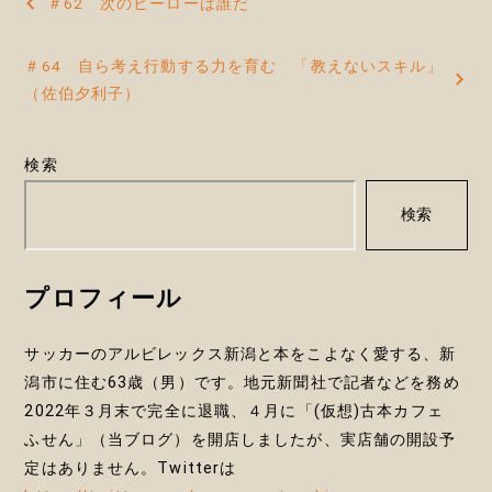
＃62 次のヒーローは誰だ
稿
＃64 自ら考え行動する力を育む 「教えないスキル」
ナ
（佐伯夕利子）
ビ
ゲ
検索
ー
検索
シ
ョ
プロフィール
ン
サッカーのアルビレックス新潟と本をこよなく愛する、新
潟市に住む63歳（男）です。地元新聞社で記者などを務め
2022年３月末で完全に退職、４月に「(仮想)古本カフェ
ふせん」（当ブログ）を開店しましたが、実店舗の開設予
定はありません。Twitterは