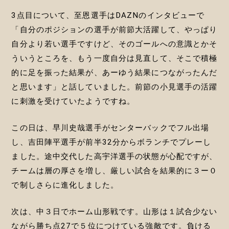
3点目について、至恩選手はDAZNのインタビューで
「自分のポジションの選手が前節大活躍して、やっぱり
自分より若い選手ですけど、そのゴールへの意識とかそ
ういうところを、もう一度自分は見直して、そこで積極
的に足を振った結果が、あーゆう結果につながったんだ
と思います」と話していました。前節の小見選手の活躍
に刺激を受けていたようですね。
この日は、早川史哉選手がセンターバックでフル出場
し、吉田陣平選手が前半32分からボランチでプレーし
ました。途中交代した高宇洋選手の状態が心配ですが、
チームは層の厚さを増し、厳しい試合を結果的に３ー０
で制しさらに進化しました。
次は、中３日でホーム山形戦です。山形は１試合少ない
ながら勝ち点27で５位につけている強敵です。負ける