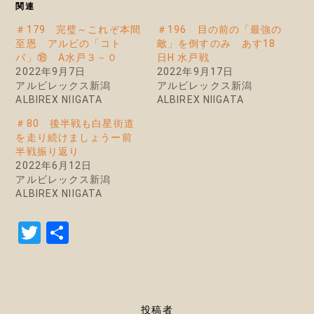
関連
＃179 完璧～これぞ本間
＃196 目の前の「最強の
至恩 アルビの「コト
敵」を倒すのみ あす18
バ」⑱ A水戸３－０
日H 水戸戦
2022年9月7日
2022年9月17日
アルビレックス新潟
アルビレックス新潟
ALBIREX NIIGATA
ALBIREX NIIGATA
＃80 後半戦も白星街道
を走り続けましょうー前
半戦振り返り
2022年6月12日
アルビレックス新潟
ALBIREX NIIGATA
T
共
w
有
it
te
投稿者