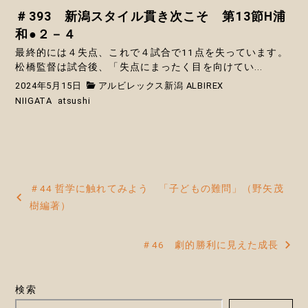
＃393 新潟スタイル貫き次こそ 第13節H浦
和●２－４
最終的には４失点、これで４試合で11点を失っています。
松橋監督は試合後、「失点にまったく目を向けてい...
2024年5月15日
アルビレックス新潟 ALBIREX
NIIGATA
atsushi
投
＃44 哲学に触れてみよう 「子どもの難問」（野矢茂
稿
樹編著）
ナ
＃46 劇的勝利に見えた成長
ビ
ゲ
検索