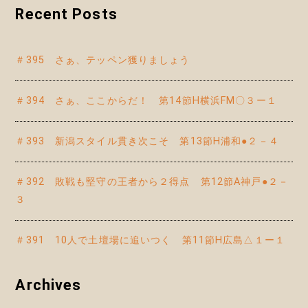
Recent Posts
＃395 さぁ、テッペン獲りましょう
＃394 さぁ、ここからだ！ 第14節H横浜FM〇３ー１
＃393 新潟スタイル貫き次こそ 第13節H浦和●２－４
＃392 敗戦も堅守の王者から２得点 第12節A神戸●２－
３
＃391 10人で土壇場に追いつく 第11節H広島△１ー１
Archives