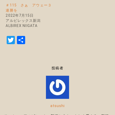
＃115 さぁ アウェー３
連勝を
2022年7月15日
アルビレックス新潟
ALBIREX NIIGATA
T
共
w
有
it
te
投稿者
r
atsushi