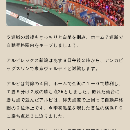
５連戦の最後もきっちりと白星を掴み、ホーム７連勝で
自動昇格圏内をキープしましょう。
アルビレックス新潟はあす８日午後２時から、デンカビ
ッグスワンで東京ヴェルディと対戦します。
アルビは前節の４日、ホームで金沢に１ー０で勝利し、
７勝５分け２敗の勝ち点26としました。敗れた仙台に
勝ち点で並んだアルビは、得失点差で上回って自動昇格
圏の２位浮上です。今季初黒星を喫した首位の横浜ＦＣ
に勝ち点差３に迫りました。