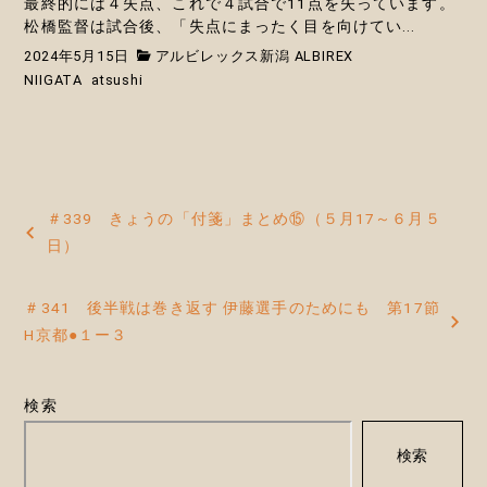
最終的には４失点、これで４試合で11点を失っています。
松橋監督は試合後、「失点にまったく目を向けてい...
2024年5月15日
アルビレックス新潟 ALBIREX
NIIGATA
atsushi
投
＃339 きょうの「付箋」まとめ⑮（５月17～６月５
稿
日）
ナ
＃341 後半戦は巻き返す 伊藤選手のためにも 第17節
ビ
H京都●１ー３
ゲ
ー
検索
シ
検索