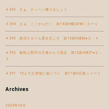
＃395 さぁ、テッペン獲りましょう
＃394 さぁ、ここからだ！ 第14節H横浜FM〇３ー１
＃393 新潟スタイル貫き次こそ 第13節H浦和●２－４
＃392 敗戦も堅守の王者から２得点 第12節A神戸●２－
３
＃391 10人で土壇場に追いつく 第11節H広島△１ー１
Archives
2024年10月