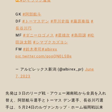
#レイラック滋賀
GK
#阿部航斗
DF
#トーマスデン
#早川史哉
#藤原奏哉
#
長谷川巧
MF
#ダニーロゴメス
#星雄次
#島田譲
#松
田詠太郎
#シマブクカズヨシ
FW
#鈴木孝司
#albirex
pic.twitter.com/qopQN0LSBe
— アルビレックス新潟 (@albirex_pr)
June
7, 2023
先発は３日のリーグ戦・アウェー湘南戦から全員を入れ
替え、阿部航斗選手とトーマス デン選手、長谷川巧選
手は、５月24日のルヴァンカップ・ホーム福岡戦以来