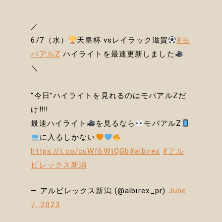
／
6/7（水）
天皇杯 vsレイラック滋賀
#モ
バアルZ
ハイライトを最速更新しました
＼
”今日”ハイライトを見れるのはモバアルZだ
け‼‼
最速ハイライト
を見るなら
モバアルZ
に入るしかない
https://t.co/cuWf6WtQGb
#albirex
#アル
ビレックス新潟
— アルビレックス新潟 (@albirex_pr)
June
7, 2023