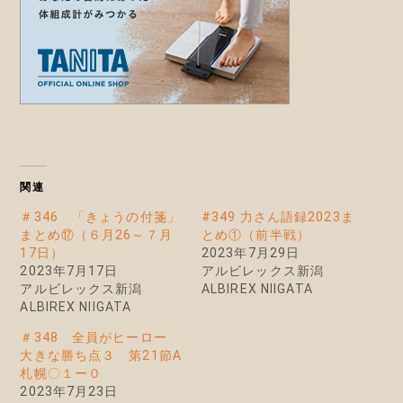
関連
＃346 「きょうの付箋」
#349 力さん語録2023ま
まとめ⑰（６月26～７月
とめ①（前半戦）
17日）
2023年7月29日
2023年7月17日
アルビレックス新潟
アルビレックス新潟
ALBIREX NIIGATA
ALBIREX NIIGATA
＃348 全員がヒーロー
大きな勝ち点３ 第21節A
札幌〇１ー０
2023年7月23日