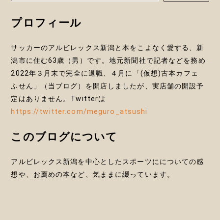
ョ
ン
プロフィール
サッカーのアルビレックス新潟と本をこよなく愛する、新
潟市に住む63歳（男）です。地元新聞社で記者などを務め
2022年３月末で完全に退職、４月に「(仮想)古本カフェ
ふせん」（当ブログ）を開店しましたが、実店舗の開設予
定はありません。Twitterは
https://twitter.com/meguro_atsushi
このブログについて
アルビレックス新潟を中心としたスポーツにについての感
想や、お薦めの本など、気ままに綴っています。