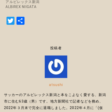
アルビレックス新潟
ALBIREX NIIGATA
T
共
w
有
it
te
投稿者
r
atsushi
サッカーのアルビレックス新潟と本をこよなく愛する、新潟
市に住む63歳（男）です。地方新聞社で記者などを務め、
2022年３月末で完全に退職しました。2022年４月に「(仮