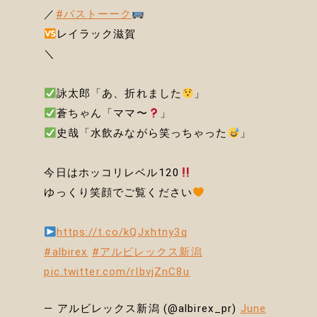
／
#バストーーク
レイラック滋賀
＼
詠太郎「あ、折れました
」
蒼ちゃん「ママ〜
」
史哉「水飲みながら笑っちゃった
」
今日はホッコリレベル120
ゆっくり笑顔でご覧ください
https://t.co/kQJxhtny3q
#albirex
#アルビレックス新潟
pic.twitter.com/rIbvjZnC8u
— アルビレックス新潟 (@albirex_pr)
June