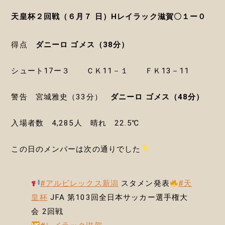
天皇杯２回戦（６月７ 日）Hレイラック滋賀〇１ー０
得点
ダニーロ ゴメス（38分）
シュート17ー３ ＣＫ11－１ ＦＫ13－11
警告 宮城雅史（33分）
ダニーロ ゴメス（48分）
入場者数 4,285人 晴れ 22.5℃
この日のメンバーは次の通りでした
#アルビレックス新潟
スタメン発表
#天
皇杯
JFA 第103回全日本サッカー選手権大
会 2回戦